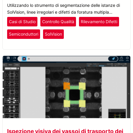
Utilizzando lo strumento di segmentazione delle istanze di
SolVision, linee irregolari e difetti da foratura multipla
vengono etichettati nelle immagini di esempio per addestrare
Casi di Studio
Controllo Qualità
Rilevamento Difetti
il modello AI.
Semiconduttori
SolVision
Ispezione visiva dei vassoi di trasporto dei