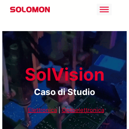
Vai
al
contenuto
SolVision
Caso di Studio
Elettronica
|
Optoelettronica