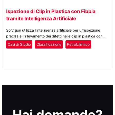
Ispezione di Clip in Plastica con Fibbia
tramite Intelligenza Artificiale
SolVision utilizza l’intelligenza artificiale per un’ispezione
precisa e il rilevamento dei difetti nelle clip in plastica con
fibbia, migliorando il controllo qualità e l’efficienza produttiva.
Casi di Studio
Classificazione
Petrolchimico
Plastica e Gomma
Rilevamento Difetti
SolVision
Tessile e Calzature
Hai domande?