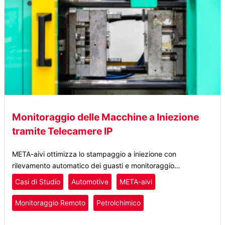
Monitoraggio delle Macchine a Iniezione
tramite Telecamere IP
META-aivi ottimizza lo stampaggio a iniezione con
rilevamento automatico dei guasti e monitoraggio
intelligente, migliorando l’efficienza, riducendo i fermi
Casi di Studio
Automotive
META-aivi
macchina e abbattendo i costi.
Plastica e Gomma
Monitoraggio Remoto
Petrolchimico