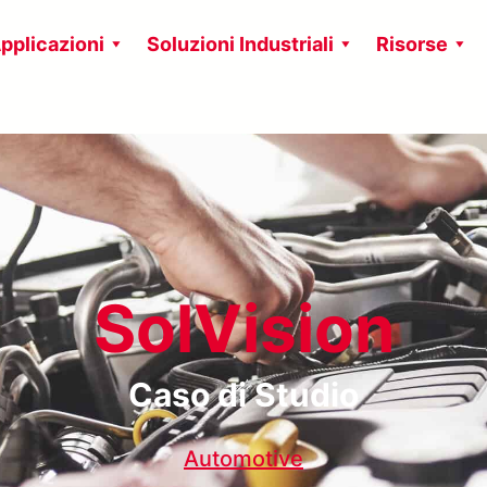
pplicazioni
Soluzioni Industriali
Risorse
SolVision
Caso di Studio
Automotive