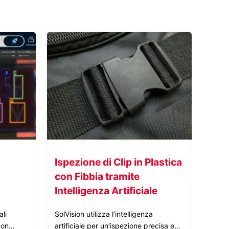
Visualizza tutti i casi studio
Ispezione di Clip in Plastica
con Fibbia tramite
Intelligenza Artificiale
ali
SolVision utilizza l’intelligenza
mon
artificiale per un’ispezione precisa e il