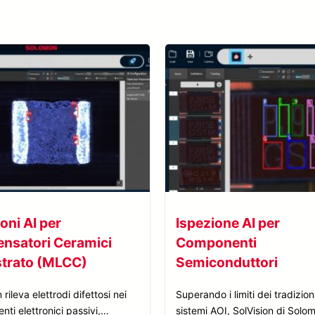
oni AI per
Ispezione AI per
nsatori Ceramici
Componenti
strato (MLCC)
Semiconduttori
 rileva elettrodi difettosi nei
Superando i limiti dei tradizion
ti elettronici passivi,
sistemi AOI, SolVision di Solo