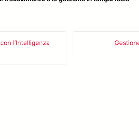
on l’Intelligenza
Gestione
Scopri di più su SolVision →