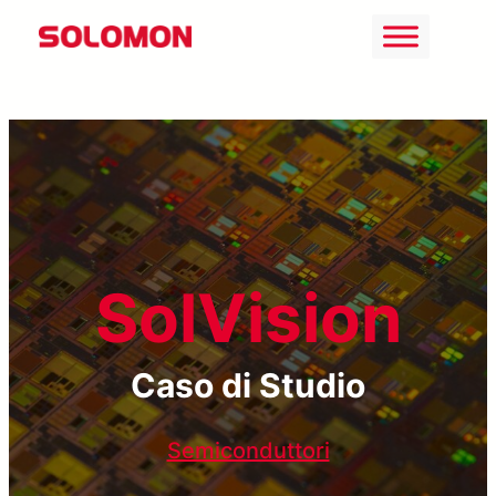
Vai
al
contenuto
SolVision
Caso di Studio
Semiconduttori