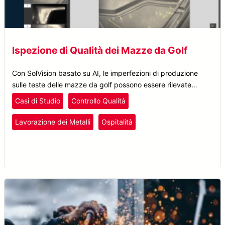
Ispezione di Qualità dei Mazze da Golf
Con SolVision basato su AI, le imperfezioni di produzione
sulle teste delle mazze da golf possono essere rilevate
indipendentemente da dimensioni, aspetto o posizione.
Casi di Studio
Controllo Qualità
Lavorazione dei Metalli
Ospitalità
Tempo Libero e Intrattenimento
Rilevamento Difetti
SolVision