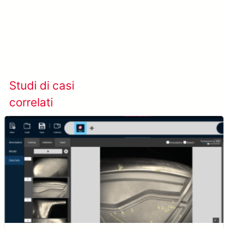
Scopri di più su SolVision →
Studi di casi
Visualizza tutti i casi
correlati
studio