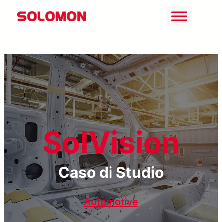
Vai
al
contenuto
SolVision
Caso di Studio
Automotive