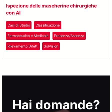
Ispezione delle mascherine chirurgiche
con AI
Casi di Studio
Classificazione
Farmaceutico e Medicale
Presenza/Assenza
Rilevamento Difetti
SolVision
Hai domande?