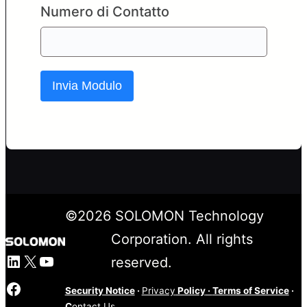
Numero di Contatto
Invia Modulo
©
2026
SOLOMON Technology
Corporation. All rights
LinkedIn
X
YouTube
reserved.
Facebook
Security Notice
·
Privacy
Policy
·
Terms of Service
·
C
ontact Us