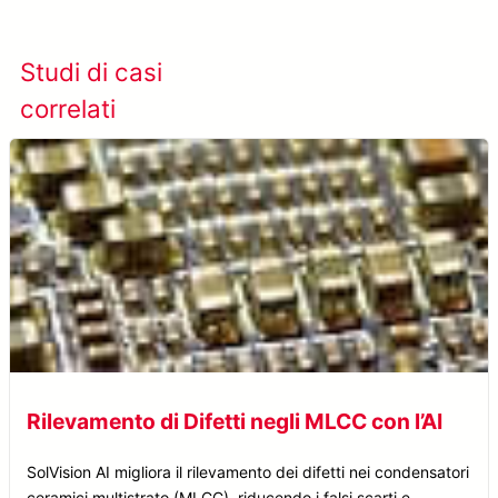
Studi di casi
Visualizza tutti i casi
correlati
studio
Rilevamento di Difetti negli MLCC con l’AI
SolVision AI migliora il rilevamento dei difetti nei condensatori
ceramici multistrato (MLCC), riducendo i falsi scarti e