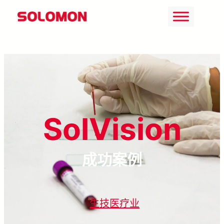
Skip
to
content
SolVision
成功案例
生技医疗业