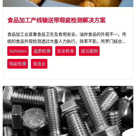
食品加工产线输送带瑕疵检测解决方案
食品加工业首重食品卫生及食用安全，油炸食品的外观不一。传
统的食品外观检测透过大量人力执行，效率不彰。所罗门结合机
器视觉与人工智能，运用Solomon SolVision AI影像平台技术执
SolVision
品质检测
安全检查
成功案例
行缺陷检测。在快速且大量生产的油炸食品加工产线中，辨识多
种不同的瑕疵样态，进而将不良品实时检出。
瑕疵检测
食品业