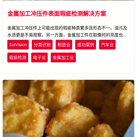
金属加工冲压件表面瑕疵检测解决方案
金属加工冲压件上可能出现的瑕疵种类繁多且形态不一，油污及
水渍更是不易观察。另一方面，金属加工件在取像时的亮度也各
有差异，造成AOI瑕疵检测的执行相当不易。金属加工品的品管
SolVision
分类识别
制造业
成功案例
汽车业
助手：AI瑕疵检测，经训练的AI模型可轻易检出各式冲压件上的
瑕疵，大幅提升产品的表面质量。
瑕疵检测
电子业
金属加工业