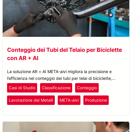
Conteggio dei Tubi del Telaio per Biciclette
con AR + AI
La soluzione AR + AI META-aivi migliora la precisione e
l’efficienza nel conteggio dei tubi per telai di biciclette,
riducendo gli errori e aumentando la produttività.
Casi di Studio
Classificazione
Conteggio
Lavorazione dei Metalli
META-aivi
Produzione