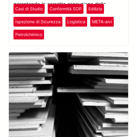
garantendo la corretta esecuzione delle
Casi di Studio
Conformità SOP
Edilizia
procedure operative.
Ispezione di Sicurezza
Logistica
META-aivi
Plastica e Gomma
Petrolchimico