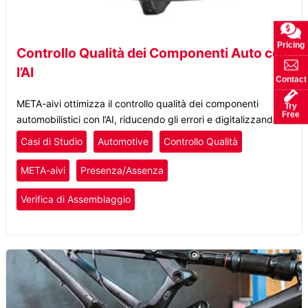
Pricing
Controllo Qualità dei Componenti Auto con
l’AI
Contact
META-aivi ottimizza il controllo qualità dei componenti
Try
Free
automobilistici con l’AI, riducendo gli errori e digitalizzando il
processo per un’efficienza senza precedenti.
Casi di Studio
Automotive
Controllo Qualità
META-aivi
Presenza/Assenza
Verifica di Assemblaggio