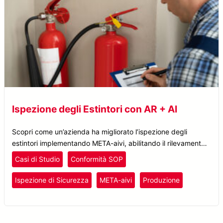
Ispezione degli Estintori con AR + AI
Scopri come un’azienda ha migliorato l’ispezione degli
estintori implementando META-aivi, abilitando il rilevamento
in tempo reale dei problemi, ottimizzando i processi e
Casi di Studio
Conformità SOP
riducendo i tempi del 60%.
Ispezione di Sicurezza
META-aivi
Produzione