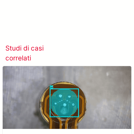
Scopri di più su META-aivi →
Studi di casi
Visualizza tutti i casi
correlati
studio