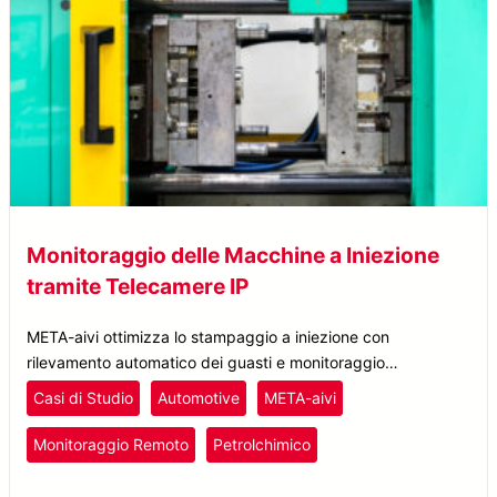
Monitoraggio delle Macchine a Iniezione
tramite Telecamere IP
META-aivi ottimizza lo stampaggio a iniezione con
rilevamento automatico dei guasti e monitoraggio
intelligente, migliorando l’efficienza, riducendo i fermi
Casi di Studio
Automotive
META-aivi
macchina e abbattendo i costi.
Plastica e Gomma
Monitoraggio Remoto
Petrolchimico