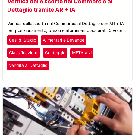
Verifica delle scorte nel Commercio al
Dettaglio tramite AR + IA
Verifica delle scorte nel Commercio al Dettaglio con AR + IA
per posizionamento, prezzi e rifornimento accurati. 5 volte
più veloce, 100% di precisione nel rilevamento dei prodotti.
Casi di Studio
Alimentari e Bevande
Esplora il caso di studio.
Classificazione
Conteggio
META-aivi
Vendita al Dettaglio