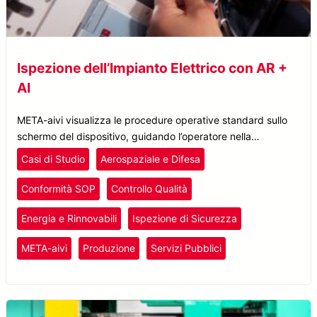
Ispezione dell’Impianto Elettrico con AR +
AI
META-aivi visualizza le procedure operative standard sullo
schermo del dispositivo, guidando l’operatore nella
correzione degli errori e generando i risultati del rilevamento
Casi di Studio
Aerospaziale e Difesa
con una marcatura temporale.
Conformità SOP
Controllo Qualità
Energia e Rinnovabili
Ispezione di Sicurezza
META-aivi
Produzione
Servizi Pubblici