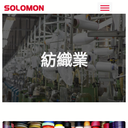
跳
至
主
要
內
紡織業
容