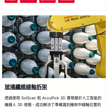
玻璃纖維線軸拆架
透過使用 SolScan 和 AccuPick 3D 實現基於人工智能的
機器人 3D 視覺，成功解決了準確識別機架中線軸位置的