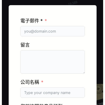
電子郵件 *
留言
公司名稱