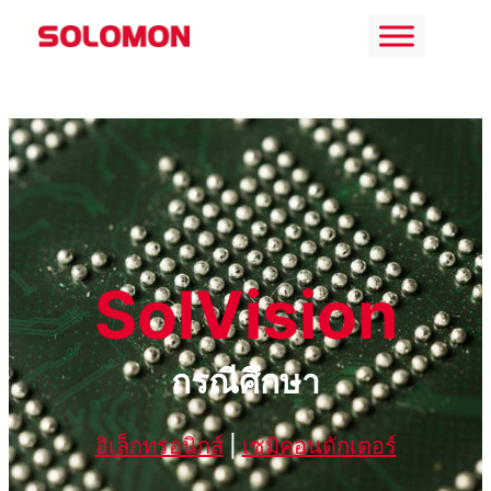
ข้าม
ไป
ยัง
เนื้อหา
SolVision
กรณีศึกษา
อิเล็กทรอนิกส์
|
เซมิคอนดักเตอร์