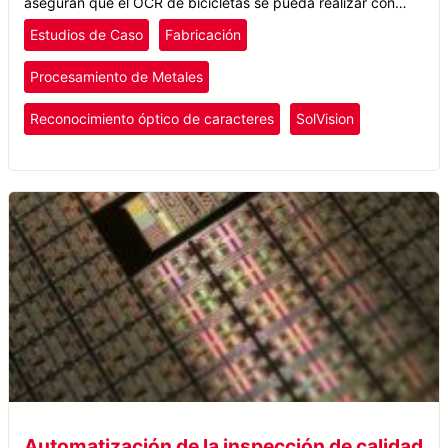
aseguran que el OCR de bicicletas se pueda realizar con
precisión, independientemente de cómo se vean los números
Estudios de Caso
Fabricación
de identificación o los niveles de refracción de la luz.
Procesamiento de Metales
Reconocimiento óptico de caracteres
SolVision
Automatización de la inspección de calidad