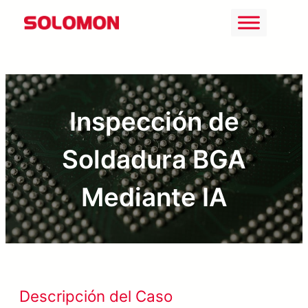
Saltar
al
contenido
Inspección de
Soldadura BGA
Mediante IA
Descripción del Caso