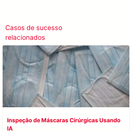
Saiba mais SolVision →
Casos de sucesso
Ver todos os casos
relacionados
de sucesso
Inspeção de Máscaras Cirúrgicas Usando
IA