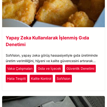
Yapay Zeka Kullanılarak İşlenmiş Gıda
Denetimi
SolVision, yapay zeka görüş hassasiyetiyle gıda üretiminde
üretim verimliliğini, hijyeni ve kalite güvencesini artırarak
işlenmiş gıda denetiminde devrim yaratıyor.
Vaka Çalışmaları
Gıda ve İçecek
Güvenlik Denetimi
Hata Tespiti
Kalite Kontrol
SolVision