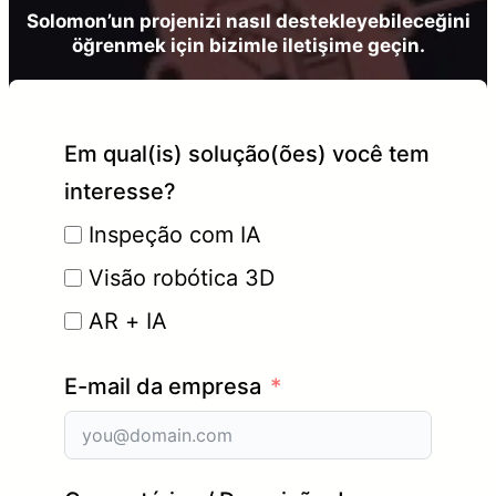
Solomon’un projenizi nasıl destekleyebileceğini
öğrenmek için bizimle iletişime geçin.
Em qual(is) solução(ões) você tem
interesse?
Inspeção com IA
Visão robótica 3D
AR + IA
E-mail da empresa