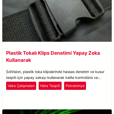
Plastik Tokalı Klips Denetimi Yapay Zeka
Kullanarak
SolVision, plastik toka klipslerinde hassas denetim ve kusur
tespiti için yapay zekayı kullanarak kalite kontrolünü ve
üretim verimliliğini artırır.
Vaka Çalışmaları
Hata Tespiti
Petrokimya
Plastik ve Kauçuk
Sınıflandırma
SolVision
Tekstil ve Ayakkabı