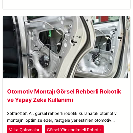
Otomotiv Montajı Görsel Rehberli Robotik
ve Yapay Zeka Kullanımı
Solmotion
AI, görsel rehberli robotik kullanarak otomotiv
montajını optimize eder, rastgele yerleştirilen otomotiv
parçalarını, yönelim fark etmeksizin hassasiyetle tespit eder.
Vaka Çalışmaları
Görsel Yönlendirmeli Robotik