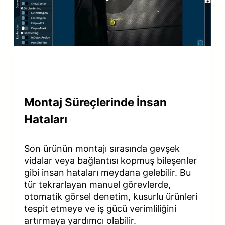
P
l
a
y
V
Montaj Süreçlerinde İnsan
i
Hataları
d
Son ürünün montajı sırasında gevşek
e
vidalar veya bağlantısı kopmuş bileşenler
gibi insan hataları meydana gelebilir. Bu
o
tür tekrarlayan manuel görevlerde,
otomatik görsel denetim, kusurlu ürünleri
tespit etmeye ve iş gücü verimliliğini
artırmaya yardımcı olabilir.