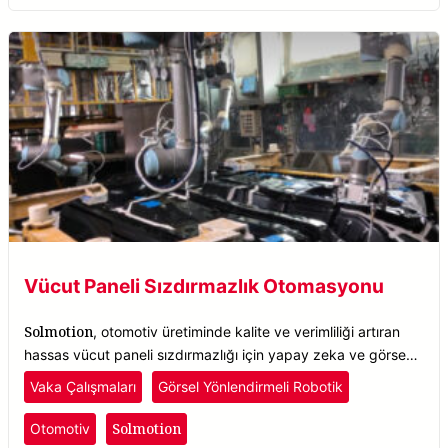
Vücut Paneli Sızdırmazlık Otomasyonu
Solmotion
, otomotiv üretiminde kalite ve verimliliği artıran
hassas vücut paneli sızdırmazlığı için yapay zeka ve görsel
rehberli robotikleri birleştirir.
Vaka Çalışmaları
Görsel Yönlendirmeli Robotik
Solmotion
Otomotiv