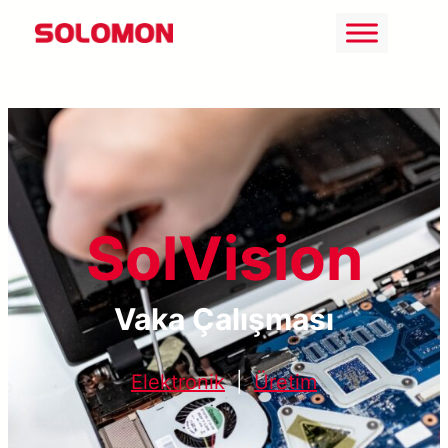
İçeriğe
geç
SolVision
Vaka Çalışması
Elektronik
|
Üretim