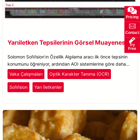
Pricing
Contact
Yarıiletken Tepsilerinin Görsel Muayenesi
Try
Free
Solomon SolVision’ın Özellik Algılama aracı ilk önce tepsinin
konumunu öğreniyor, ardından AOI sistemlerine göre daha
esnek bir şekilde OCR gerçekleştiriyor.
Vaka Çalışmaları
Optik Karakter Tanıma (OCR)
SolVision
Yarı İletkenler