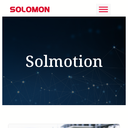
İçeriğe
geç
Solmotion