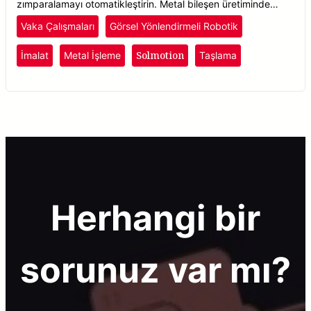
zımparalamayı otomatikleştirin. Metal bileşen üretiminde
kaliteyi artırın, israfı azaltın ve verimliliği artırın.
Vaka Çalışmaları
Görsel Yönlendirmeli Robotik
Solmotion
İmalat
Metal İşleme
Taşlama
Herhangi bir
sorunuz var mı?