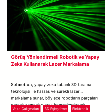
Görüş Yönlendirmeli Robotik ve Yapay
Zeka Kullanarak Lazer Markalama
Solmotion
, yapay zeka tabanlı 3D tarama
teknolojisi ile hassas ve sürekli lazer
markalama sunar, böylece robotların parçaları
gerçek zamanlı olarak konumlandırarak
Vaka Çalışmaları
3D Eşleştirme
Elektronik
nesneleri doğru bir şekilde tanıyıp