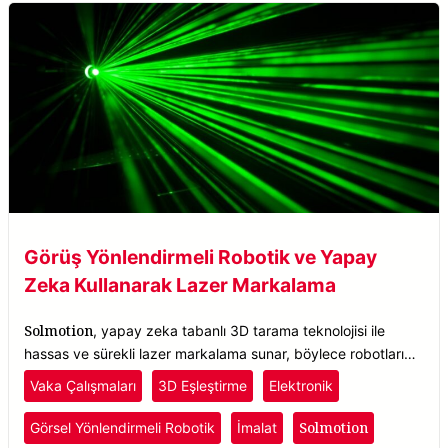
Görüş Yönlendirmeli Robotik ve Yapay
Zeka Kullanarak Lazer Markalama
Solmotion
, yapay zeka tabanlı 3D tarama teknolojisi ile
hassas ve sürekli lazer markalama sunar, böylece robotların
parçaları gerçek zamanlı olarak konumlandırarak nesneleri
Vaka Çalışmaları
3D Eşleştirme
Elektronik
doğru bir şekilde tanıyıp işaretlemesini sağlar.
Solmotion
Görsel Yönlendirmeli Robotik
İmalat