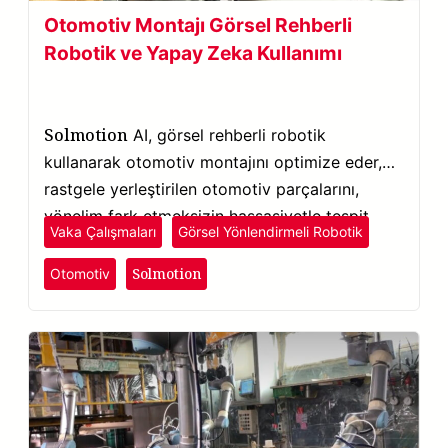
Otomotiv Montajı Görsel Rehberli
Robotik ve Yapay Zeka Kullanımı
Solmotion
AI, görsel rehberli robotik
kullanarak otomotiv montajını optimize eder,
rastgele yerleştirilen otomotiv parçalarını,
yönelim fark etmeksizin hassasiyetle tespit
Vaka Çalışmaları
Görsel Yönlendirmeli Robotik
eder.
Solmotion
Otomotiv