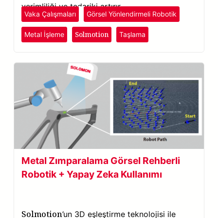
verimliliği ve tedariki artırır.
Vaka Çalışmaları
Görsel Yönlendirmeli Robotik
Solmotion
Metal İşleme
Taşlama
Metal Zımparalama Görsel Rehberli
Robotik + Yapay Zeka Kullanımı
Solmotion
’un 3D eşleştirme teknolojisi ile