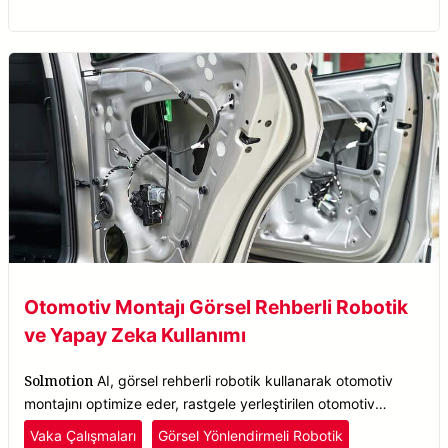
Otomotiv Montajı Görsel Rehberli Robotik
ve Yapay Zeka Kullanımı
Solmotion
AI, görsel rehberli robotik kullanarak otomotiv
montajını optimize eder, rastgele yerleştirilen otomotiv
parçalarını, yönelim fark etmeksizin hassasiyetle tespit eder.
Vaka Çalışmaları
Görsel Yönlendirmeli Robotik