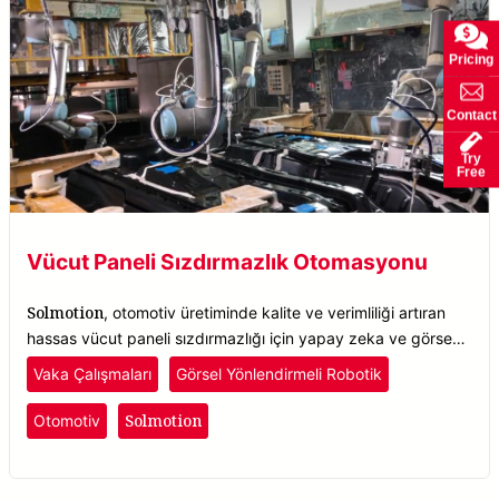
Pricing
Contact
Try
Free
Vücut Paneli Sızdırmazlık Otomasyonu
Solmotion
, otomotiv üretiminde kalite ve verimliliği artıran
hassas vücut paneli sızdırmazlığı için yapay zeka ve görsel
rehberli robotikleri birleştirir.
Vaka Çalışmaları
Görsel Yönlendirmeli Robotik
Solmotion
Otomotiv