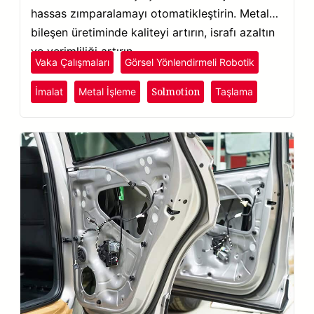
hassas zımparalamayı otomatikleştirin. Metal
bileşen üretiminde kaliteyi artırın, israfı azaltın
ve verimliliği artırın.
Vaka Çalışmaları
Görsel Yönlendirmeli Robotik
Solmotion
İmalat
Metal İşleme
Taşlama