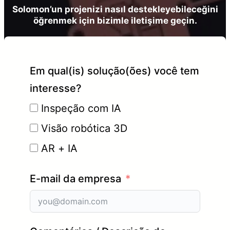
Solomon’un projenizi nasıl destekleyebileceğini
öğrenmek için bizimle iletişime geçin.
Em qual(is) solução(ões) você tem
interesse?
Inspeção com IA
Visão robótica 3D
AR + IA
E-mail da empresa