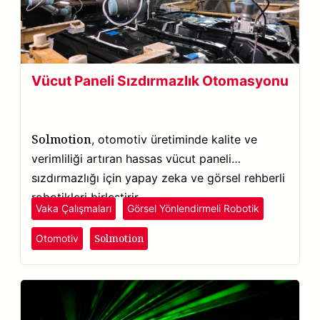
Vücut Paneli Sızdırmazlık Otomasyonu
Solmotion
, otomotiv üretiminde kalite ve
verimliliği artıran hassas vücut paneli
sızdırmazlığı için yapay zeka ve görsel rehberli
robotikleri birleştirir.
Vaka Çalışmaları
Görsel Yönlendirmeli Robotik
Solmotion
Otomotiv