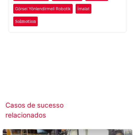
işaretlemesini sağlar.
Görsel Yönlendirmeli Robotik
İmalat
Solmotion
Solmotion
Saiba mais
→
Casos de sucesso
Ver todos os casos
relacionados
de sucesso