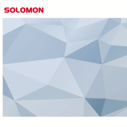
跳
至
主
要
內
容