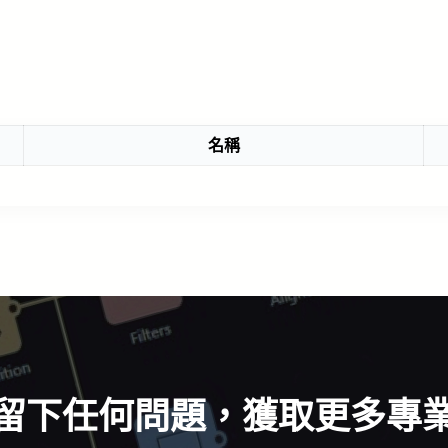
名稱
留下任何問題，獲取更多專