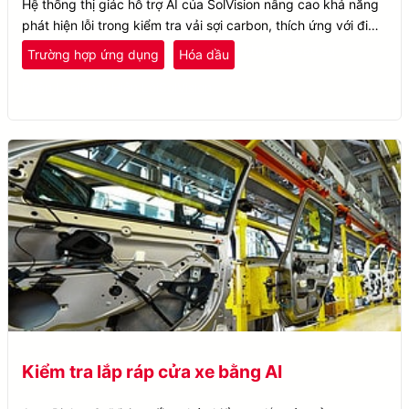
Hệ thống thị giác hỗ trợ AI của SolVision nâng cao khả năng
phát hiện lỗi trong kiểm tra vải sợi carbon, thích ứng với điều
kiện ánh sáng để cải thiện kiểm soát chất lượng.
nhựa và cao su
Trường hợp ứng dụng
Hóa dầu
Phân Loại
Phát Hiện Lỗi
SolVision
Kiểm tra lắp ráp cửa xe bằng AI