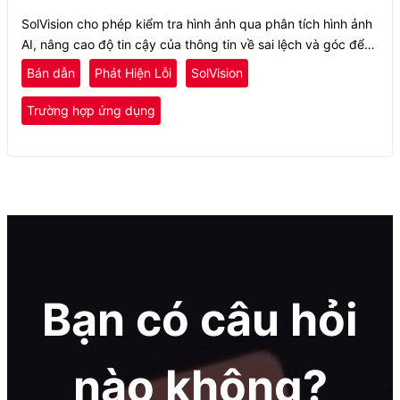
SolVision cho phép kiểm tra hình ảnh qua phân tích hình ảnh
AI, nâng cao độ tin cậy của thông tin về sai lệch và góc để
nhận diện sản phẩm lỗi và sai sót trong quy trình dán chíp.
Bán dẫn
Phát Hiện Lỗi
SolVision
Trường hợp ứng dụng
Bạn có câu hỏi
nào không?