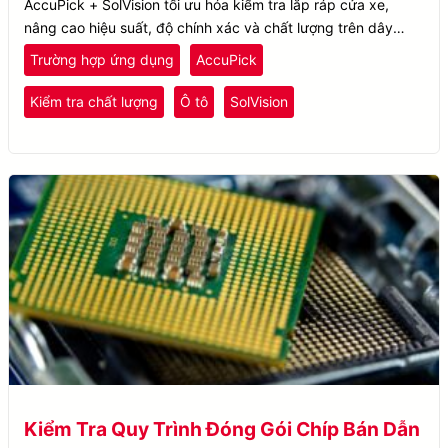
AccuPick + SolVision tối ưu hóa kiểm tra lắp ráp cửa xe,
nâng cao hiệu suất, độ chính xác và chất lượng trên dây
chuyền sản xuất ô tô.
Trường hợp ứng dụng
AccuPick
Kiểm tra chất lượng
Ô tô
SolVision
Kiểm Tra Quy Trình Đóng Gói Chíp Bán Dẫn