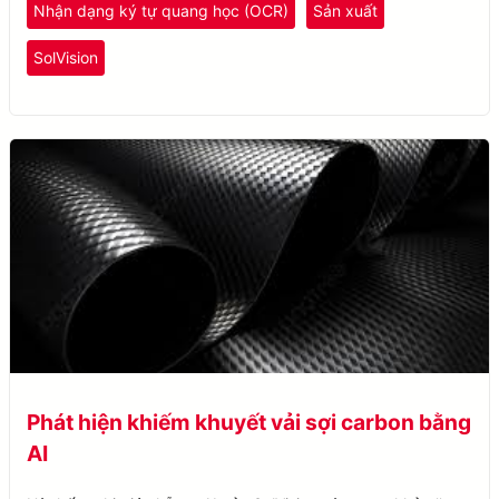
Nhận dạng ký tự quang học (OCR)
Sản xuất
SolVision
Phát hiện khiếm khuyết vải sợi carbon bằng
AI