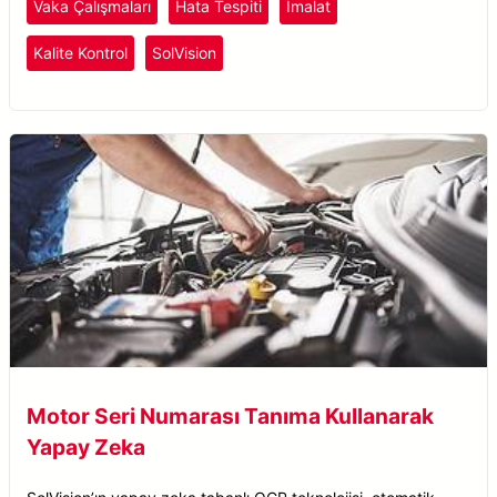
Vaka Çalışmaları
Hata Tespiti
İmalat
Kalite Kontrol
SolVision
Motor Seri Numarası Tanıma Kullanarak
Yapay Zeka