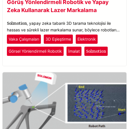
Görüş Yönlendirmeli Robotik ve Yapay
Zeka Kullanarak Lazer Markalama
Solmotion
, yapay zeka tabanlı 3D tarama teknolojisi ile
hassas ve sürekli lazer markalama sunar, böylece robotların
parçaları gerçek zamanlı olarak konumlandırarak nesneleri
Vaka Çalışmaları
3D Eşleştirme
Elektronik
doğru bir şekilde tanıyıp işaretlemesini sağlar.
Solmotion
Görsel Yönlendirmeli Robotik
İmalat