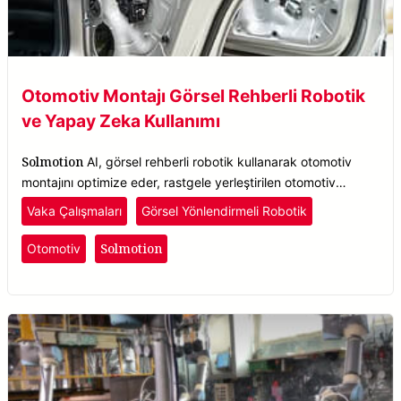
Otomotiv Montajı Görsel Rehberli Robotik
ve Yapay Zeka Kullanımı
Solmotion
AI, görsel rehberli robotik kullanarak otomotiv
montajını optimize eder, rastgele yerleştirilen otomotiv
parçalarını, yönelim fark etmeksizin hassasiyetle tespit eder.
Vaka Çalışmaları
Görsel Yönlendirmeli Robotik
Solmotion
Otomotiv