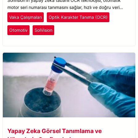
SolVision’ın yapay zeka tabanlı OCR teknolojisi, otomatik
motor seri numarası tanımasını sağlar, hızlı ve doğru veri
çıkarımı ile sorunsuz entegrasyonu garanti eder.
Vaka Çalışmaları
Optik Karakter Tanıma (OCR)
Otomotiv
SolVision
Yapay Zeka Görsel Tanımlama ve