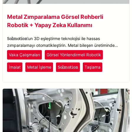
Metal Zımparalama Görsel Rehberli
Robotik + Yapay Zeka Kullanımı
Solmotion
’un 3D eşleştirme teknolojisi ile hassas
zımparalamayı otomatikleştirin. Metal bileşen üretiminde
kaliteyi artırın, israfı azaltın ve verimliliği artırın.
Vaka Çalışmaları
Görsel Yönlendirmeli Robotik
Solmotion
İmalat
Metal İşleme
Taşlama