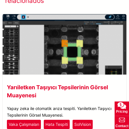
relacionados
de sucesso
Yarıiletken Taşıyıcı Tepsilerinin Görsel
Muayenesi
Yapay zeka ile otomatik arıza tespiti. Yarıiletken Taşıyıcı
Pricing
Tepsilerinin Görsel Muayenesi.
Vaka Çalışmaları
Hata Tespiti
SolVision
Contact