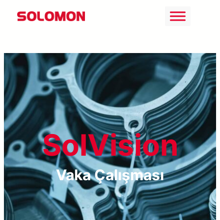
İçeriğe
geç
SolVision
Vaka Çalışması