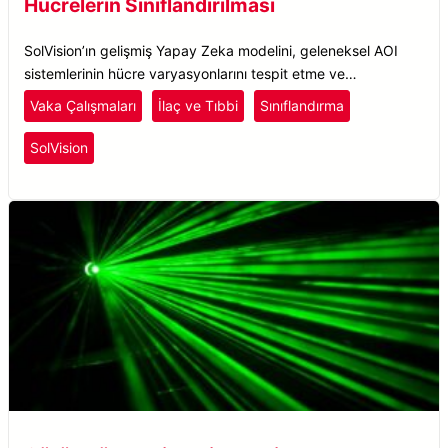
Hücrelerin Sınıflandırılması
SolVision’ın gelişmiş Yapay Zeka modelini, geleneksel AOI
sistemlerinin hücre varyasyonlarını tespit etme ve
belirlemede yetersiz kaldığı durumlarda hücreleri tanımlamak
Vaka Çalışmaları
İlaç ve Tıbbi
Sınıflandırma
ve sınıflandırmak için kullanın.
SolVision