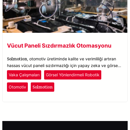
Vücut Paneli Sızdırmazlık Otomasyonu
Solmotion
, otomotiv üretiminde kalite ve verimliliği artıran
hassas vücut paneli sızdırmazlığı için yapay zeka ve görsel
rehberli robotikleri birleştirir.
Vaka Çalışmaları
Görsel Yönlendirmeli Robotik
Solmotion
Otomotiv