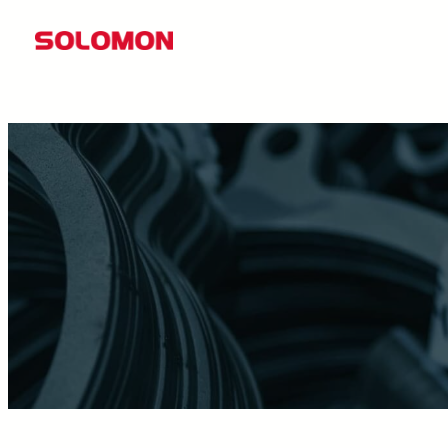
콘
텐
츠
로
바
로
가
기