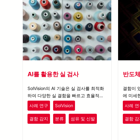
AI를 활용한 실 검사
반도체
SolVision의 AI 기술은 실 검사를 최적화
결함이 
하여 다양한 실 결함을 빠르고 효율적으
에 미세
로 정확하게 감지하며, 향상된 품질 관리
어, 이로
사례 연구
SolVision
사례 연
를 보장합니다.
사를 위
겪습니다
결함 감지
분류
섬유 및 신발
결함 감