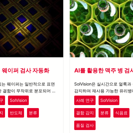
 웨이퍼 검사 자동화
AI를 활용한 맥주 병 검
있는 웨이퍼는 일반적으로 표면
SolVision은 실시간으로 얼룩
한 결함이 무작위로 분포되어 있
감지하여 재사용 가능한 유리병
 인해 AOI 시스템이 효율적인 검
함을 정확하게 검사하는 맥주 병
구
SolVision
사례 연구
SolVision
한 규칙을 설정하는 데 어려움을
로세스를 향상시킵니다.
.
지
반도체
분류
결함 감지
분류
식음료
품질 검사