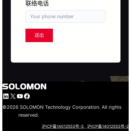
联络电话
送出
LinkedIn
X
YouTube
Facebook
©
2026
SOLOMON Technology Corporation. All rights
reserved.
沪ICP备14012553号-3
沪ICP备14012553号-2