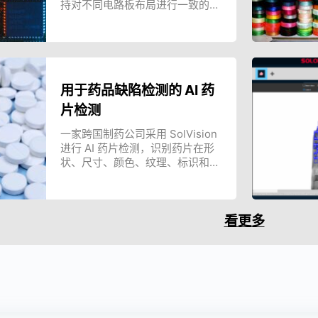
持对不同电路板布局进行一致的质
量检测。
用于药品缺陷检测的 AI 药
片检测
一家跨国制药公司采用 SolVision
进行 AI 药片检测，识别药片在形
状、尺寸、颜色、纹理、标识和表
面质量方面的变化。该系统减少了
人工检测需求，并支持针对新缺陷
类型更新模型。
看更多
使用视觉引导机器人磨削金
基于 AR + AI 的货架陈列合
运用 3D 机器人料箱取料实
属零件
规检查
现 CNC 机台自动上下料
利用 SolMotion 的 3D 匹配技术
某全国连锁超市采用 META-aivi，
一家跨国制造商导入 AccuPick，