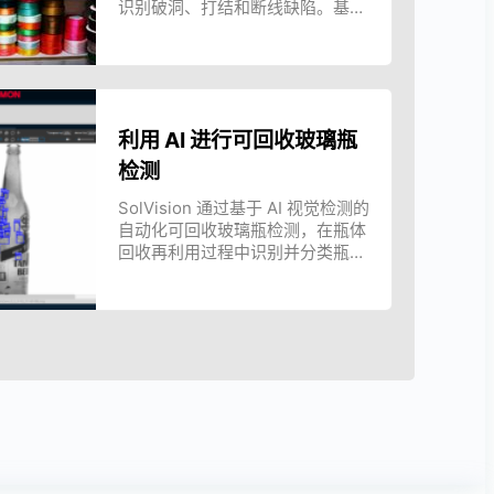
识别破洞、打结和断线缺陷。基于
AI 的织物缺陷检测有助于提高质量
检验的一致性和生产追溯能力。
利用 AI 进行可回收玻璃瓶
检测
SolVision 通过基于 AI 视觉检测的
自动化可回收玻璃瓶检测，在瓶体
回收再利用过程中识别并分类瓶身
表面异常。
使用 AI 进行钢制零件料箱
AI视觉辨识雷射打标机器人
AR + AI 电气布线检测
内随机取放
SolMotion是一款可为无数独特对
META-aivi 结合 AR + AI 实现电气
西门子（Siemens）透过採用
象提供精确、连续雷射打目标视觉
布线检测，可实时识别错误、标准