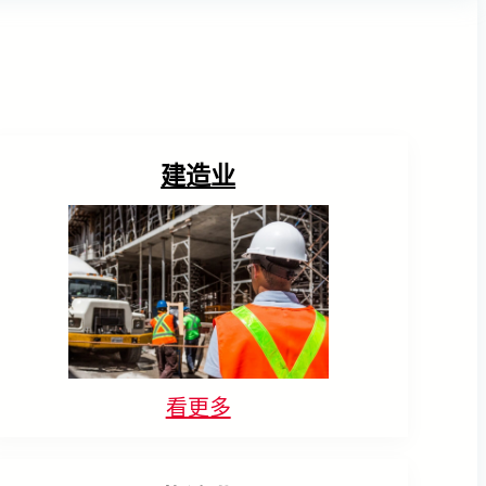
Solomon 的 AccuPick AI 智能
引导机器人解决方案。其基于AI的
化作业流程并提升 SOP 合规性。
Bin Picking 系统，以 6 秒循环时
3D扫描技术能够实时进行零件定
间，实现钢制开关设备零件的高精
位，帮助机器人根据局部特征的识
准、无碰撞机器人自动化搬运。
别，准确辨识需要标记的对象和区
域。
利用机器人实现自动化铁轨
建造业
使用 AI 验证包裹内容物
运用AI技术进行自动化包装
接缝板去毛边处理
META-aivi 利用人工智能进行实时
分享所罗门的AccuPick如何使用
使用了SOLMON公司的AI 3D机器
包装内容验证，提高准确性，减少
AI优化自动包装，进一步组装
视觉技术Solmotion来进行接缝板
错误，并确保卓越的包装质量控
300,000个NDP包装，提高效率并
的位置识别。准确地识别接缝板端
制。
使人工降低50％。
面进行毛边修整的位置并进行了修
正。在毛边修整过程中，我们在接
缝板流动到修整位置之前的一侧安
装了Solmotion的摄像头系统，用
于解析接缝板的截面。
看更多