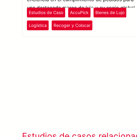
una destacada marca de lujo y su socio global
Estudios de Caso
AccuPick
Bienes de Lujo
3PL.
Logística
Recoger y Colocar
Estudios de casos relacion