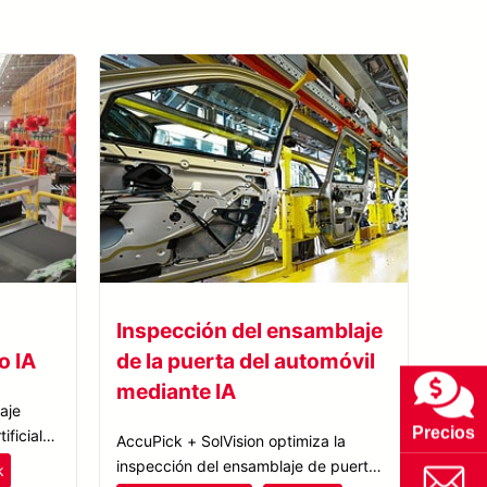
Inspección del ensamblaje
o IA
de la puerta del automóvil
mediante IA
aje
Precios
ificial
AccuPick + SolVision optimiza la
tizado,
inspección del ensamblaje de puertas
k
ples