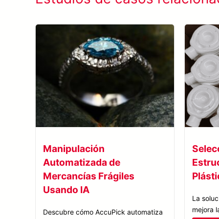
Manipulación
Selec
Automatizada de
Estru
Mercancías Frágiles
Plást
Usando IA
La solu
mejora l
Descubre cómo AccuPick automatiza