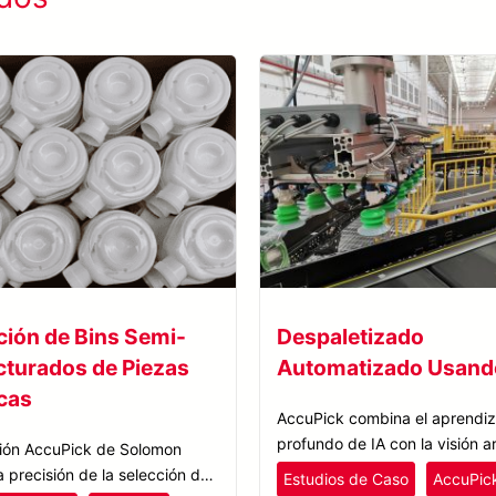
ción de Bins Semi-
Despaletizado
cturados de Piezas
Automatizado Usand
icas
AccuPick combina el aprendiz
profundo de IA con la visión art
ción AccuPick de Solomon
para el despaletizado automa
a precisión de la selección de
Estudios de Caso
AccuPic
recogiendo y colocando múlti