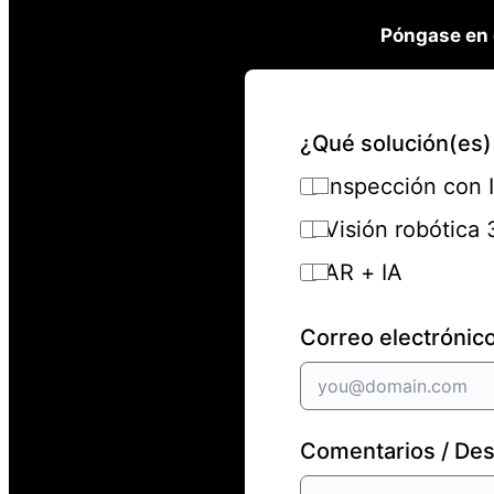
Póngase en 
¿Qué solución(es) 
Inspección con 
Visión robótica
AR + IA
Correo electrónic
Comentarios / Des