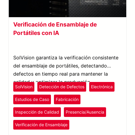
Verificación de Ensamblaje de
Portátiles con IA
SolVision garantiza la verificación consistente
del ensamblaje de portátiles, detectando
defectos en tiempo real para mantener la
calidad y optimizar la producción.
SolVision
Detección de Defectos
Electrónica
Estudios de Caso
Fabricación
Inspección de Calidad
Presencia/Ausencia
Verificación de Ensamblaje