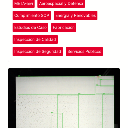
META-aivi
Aeroespacial y Defensa
Cumplimiento SOP
Energía y Renovables
Estudios de Caso
Fabricación
Inspección de Calidad
Inspección de Seguridad
Servicios Públicos