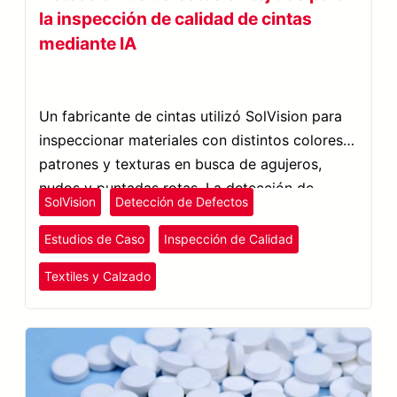
la inspección de calidad de cintas
mediante IA
Un fabricante de cintas utilizó SolVision para
inspeccionar materiales con distintos colores,
patrones y texturas en busca de agujeros,
nudos y puntadas rotas. La detección de
SolVision
Detección de Defectos
defectos en tejidos basada en IA permitió
realizar inspecciones de calidad más uniformes
Estudios de Caso
Inspección de Calidad
y mejorar la trazabilidad de la producción.
Textiles y Calzado