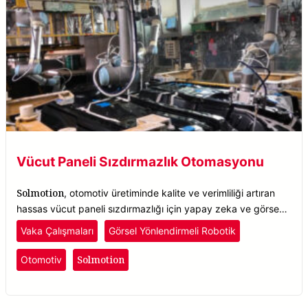
Vücut Paneli Sızdırmazlık Otomasyonu
Solmotion
, otomotiv üretiminde kalite ve verimliliği artıran
hassas vücut paneli sızdırmazlığı için yapay zeka ve görsel
rehberli robotikleri birleştirir.
Vaka Çalışmaları
Görsel Yönlendirmeli Robotik
Solmotion
Otomotiv