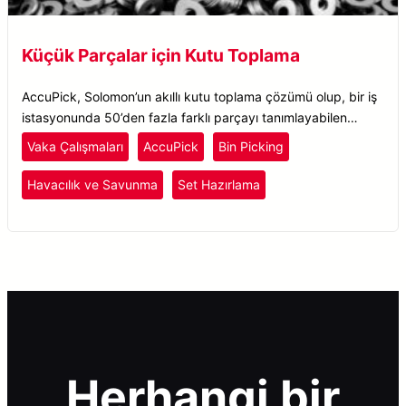
Küçük Parçalar için Kutu Toplama
AccuPick, Solomon’un akıllı kutu toplama çözümü olup, bir iş
istasyonunda 50’den fazla farklı parçayı tanımlayabilen
kapsamlı bir görsel sistem sunar.
Vaka Çalışmaları
AccuPick
Bin Picking
Havacılık ve Savunma
Set Hazırlama
Herhangi bir