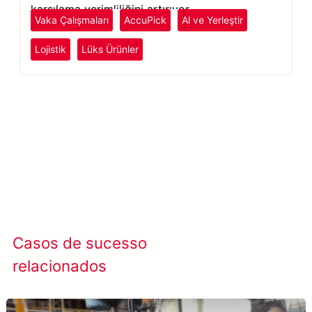
karşılama verimliliğini artırıyor.
Vaka Çalışmaları
AccuPick
Al ve Yerleştir
Lojistik
Lüks Ürünler
Saiba mais AccuPick →
Casos de sucesso
Ver todos os casos
relacionados
de sucesso