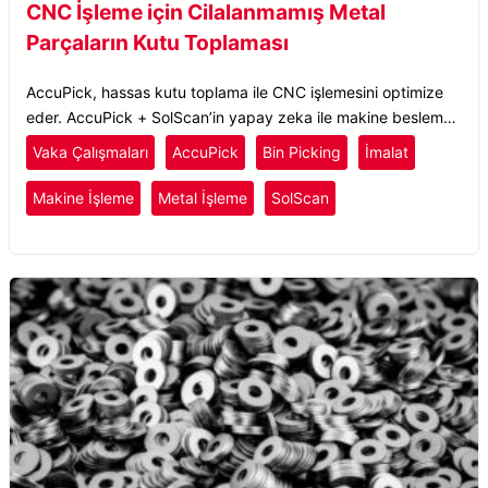
CNC İşleme için Cilalanmamış Metal
Parçaların Kutu Toplaması
AccuPick, hassas kutu toplama ile CNC işlemesini optimize
eder. AccuPick + SolScan’in yapay zeka ile makine besleme
görevlerini nasıl kolaylaştırdığını keşfedin.
Vaka Çalışmaları
AccuPick
Bin Picking
İmalat
Makine İşleme
Metal İşleme
SolScan