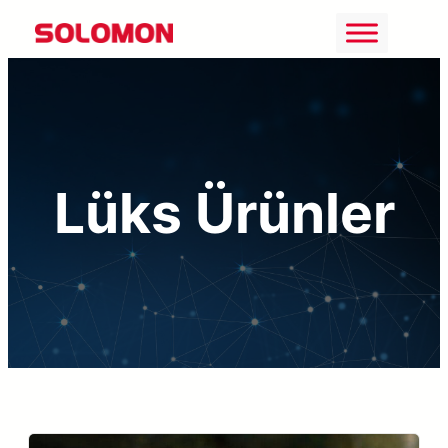
İçeriğe
geç
Lüks Ürünler