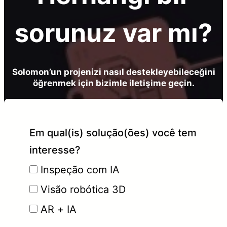
sorunuz var mı?
Solomon’un projenizi nasıl destekleyebileceğini
öğrenmek için bizimle iletişime geçin.
Em qual(is) solução(ões) você tem
interesse?
Inspeção com IA
Visão robótica 3D
AR + IA