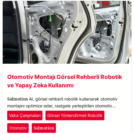
Otomotiv Montajı Görsel Rehberli Robotik
ve Yapay Zeka Kullanımı
Solmotion
AI, görsel rehberli robotik kullanarak otomotiv
montajını optimize eder, rastgele yerleştirilen otomotiv
parçalarını, yönelim fark etmeksizin hassasiyetle tespit eder.
Vaka Çalışmaları
Görsel Yönlendirmeli Robotik
Solmotion
Otomotiv