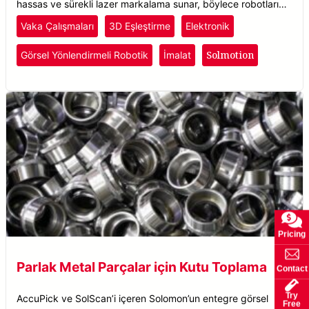
hassas ve sürekli lazer markalama sunar, böylece robotların
parçaları gerçek zamanlı olarak konumlandırarak nesneleri
Vaka Çalışmaları
3D Eşleştirme
Elektronik
doğru bir şekilde tanıyıp işaretlemesini sağlar.
Solmotion
Görsel Yönlendirmeli Robotik
İmalat
Pricing
Parlak Metal Parçalar için Kutu Toplama
Contact
Try
AccuPick ve SolScan’i içeren Solomon’un entegre görsel
Free