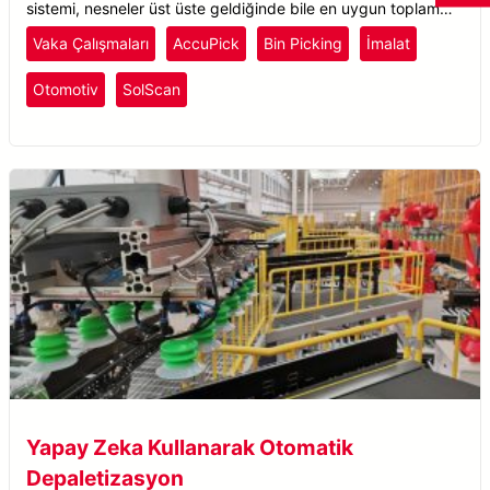
sistemi, nesneler üst üste geldiğinde bile en uygun toplama
noktalarının belirlenmesini sağlar.
Vaka Çalışmaları
AccuPick
Bin Picking
İmalat
Otomotiv
SolScan
Yapay Zeka Kullanarak Otomatik
Depaletizasyon