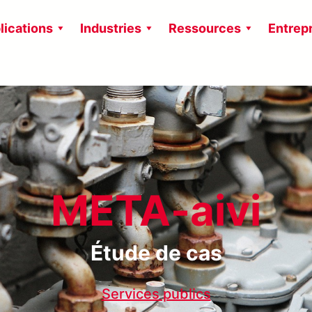
lications
Industries
Ressources
Entrep
META-aivi
Étude de cas
Services publics