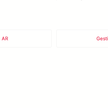
s AR
Gest
En savoir plus META-aivi →