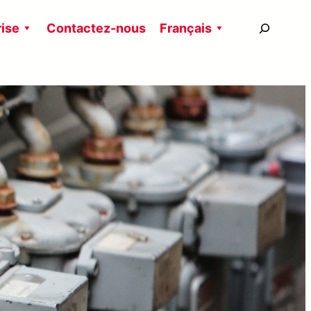
搜
rise
Contactez-nous
Français
尋