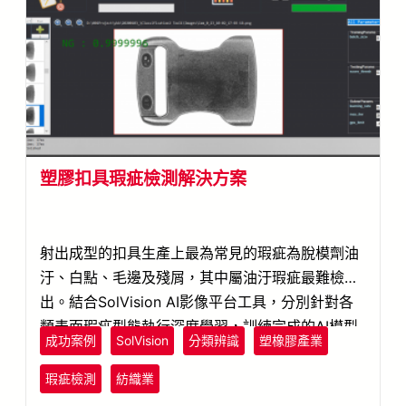
塑膠扣具瑕疵檢測解決方案
射出成型的扣具生產上最為常見的瑕疵為脫模劑油
汙、白點、毛邊及殘屑，其中屬油汙瑕疵最難檢
出。結合SolVision AI影像平台工具，分別針對各
類表面瑕疵型態執行深度學習，訓練完成的AI模型
成功案例
SolVision
分類辨識
塑橡膠產業
即可即時檢出射出成型時產生油汙與在內的各類瑕
疵。
瑕疵檢測
紡織業