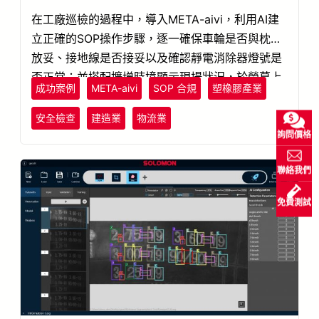
在工廠巡檢的過程中，導入META-aivi，利用AI建
立正確的SOP操作步驟，逐一確保車輪是否與枕木
放妥、接地線是否接妥以及確認靜電消除器燈號是
否正常；並搭配擴增時境顯示現場狀況，於螢幕上
成功案例
META-aivi
SOP 合規
塑橡膠產業
顯示AI偵測結果，立即回傳辨識結果至人員眼前，
若有異常則立即發出警示，指引人員正確的操作步
安全檢查
建造業
物流業
驟並驗證流程的正確性，確保場域的安全。
詢問價格
聯絡我們
免費測試