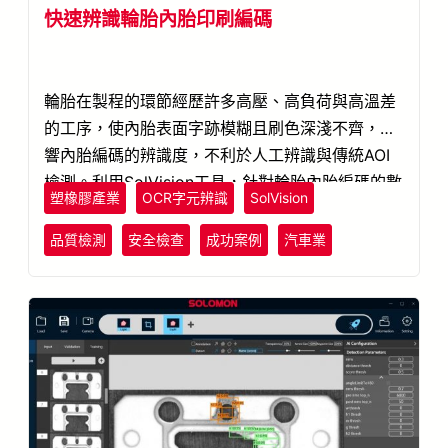
快速辨識輪胎內胎印刷編碼
輪胎在製程的環節經歷許多高壓、高負荷與高溫差
的工序，使內胎表面字跡模糊且刷色深淺不齊，影
響內胎編碼的辨識度，不利於人工辨識與傳統AOI
檢測。利用SolVision工具，針對輪胎內胎編碼的數
塑橡膠產業
OCR字元辨識
SolVision
字與形狀進行拍攝，進行AI模型訓練，能成功辨
識，有效改善編碼辨識的正確率。
品質檢測
安全檢查
成功案例
汽車業