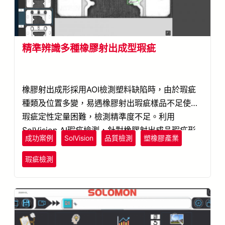
精準辨識多種橡膠射出成型瑕疵
橡膠射出成形採用AOI檢測塑料缺陷時，由於瑕疵
種類及位置多變，易遇橡膠射出瑕疵樣品不足使得
瑕疵定性定量困難，檢測精準度不足。利用
SolVision AI瑕疵檢測，針對橡膠射出成品瑕疵形
成功案例
SolVision
品質檢測
塑橡膠產業
狀與顏色建立資料庫，AI學習可後辨識種類及位置
多變的瑕疵。有效解決橡膠射出成品瑕疵不固定的
瑕疵檢測
檢測問題。