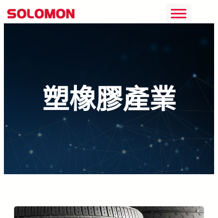
跳
至
主
要
內
塑橡膠產業
容