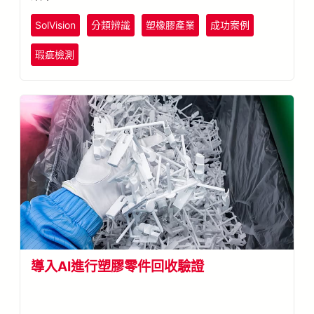
SolVision
分類辨識
塑橡膠產業
成功案例
瑕疵檢測
導入AI進行塑膠零件回收驗證