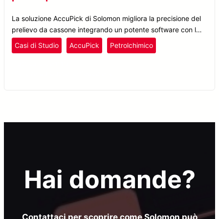
La soluzione AccuPick di Solomon migliora la precisione del
prelievo da cassone integrando un potente software con la
telecamera 3D SolScan, consentendo una ricalibrazione
Casi di Studio
AccuPick
Petrolchimico
precisa e facilitando l’automazione completa delle
Plastica e Gomma
operazioni.
Prelievo da Cassone
Produzione
Hai domande?
Contattaci per scoprire come Solomon può