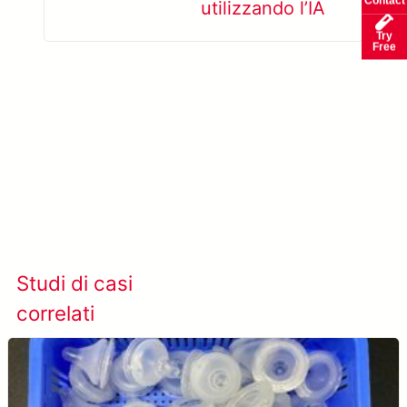
Contact
utilizzando l’IA
Try
Free
Scopri di più su AccuPick →
Studi di casi
Visualizza tutti i casi
correlati
studio