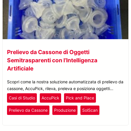
Prelievo da Cassone di Oggetti
Semitrasparenti con l’Intelligenza
Artificiale
Scopri come la nostra soluzione automatizzata di prelievo da
cassone, AccuPick, rileva, preleva e posiziona oggetti
semitrasparenti con velocità, precisione ed efficienza.
Casi di Studio
AccuPick
Pick and Place
Prelievo da Cassone
Produzione
SolScan