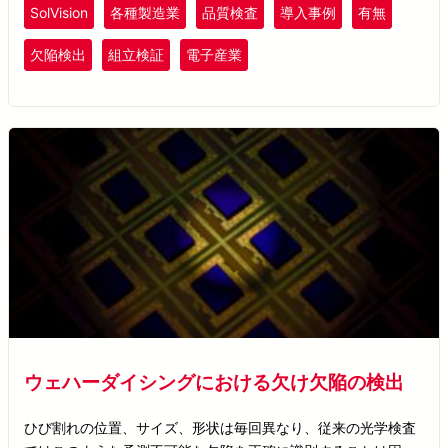
産プロセスの最適化をサポートします。
SolVision
各種製造業
品質検査
導入事例
有無
欠陥検出
組立検証
電子産業
ウェハーダイシングにおける欠け欠陥の検出
ひび割れの位置、サイズ、形状は毎回異なり、従来の光学検査