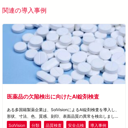
すべてのお導入事例を表示す
関連の導入事例
医薬品の欠陥検出に向けたAI錠剤検査
ある多国籍製薬企業は、SolVisionによるAI錠剤検査を導入し、
形状、寸法、色、質感、刻印、表面品質の異常を検出しまし
た。これにより目視検査の必要性を低減し、新たな欠陥タイプ
SolVision
分類
品質検査
安全点検
導入事例