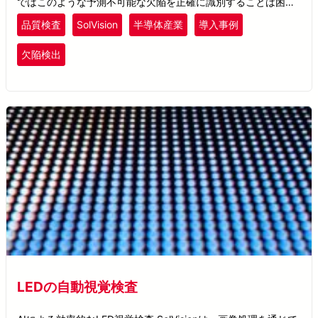
ではこのような予測不可能な欠陥を正確に識別することは困難
です。
品質検査
SolVision
半導体産業
導入事例
欠陥検出
LEDの自動視覚検査