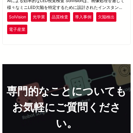
AIによる効率的なLED視覚検査 SolVisionは、画像処理を通じて
様々なミニLED欠陥を特定するために設計されたインスタンス
セグメンテーションツールを備えています。
SolVision
光学業
品質検査
導入事例
欠陥検出
電子産業
専門的なことについても
お気軽にご質問くださ
い。