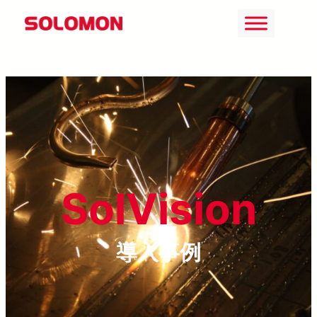
Skip
to
content
SolVision
導入事例