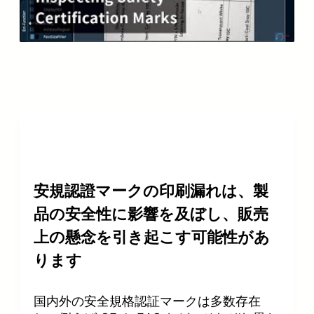
l
a
y
V
i
d
安規認證マークの印刷漏れは、製
e
品の安全性に影響を及ぼし、販売
o
上の懸念を引き起こす可能性があ
ります
国内外の安全規格認証マークは多数存在