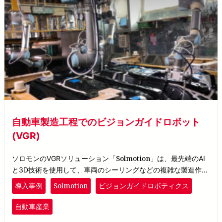
自動車製造工程でのビジョンガイドロボット
(VGR)
Solmotion
ソロモンのVGRソリューション「
」は、最先端のAI
と3D技術を使用して、車両のシーリングなどの複雑な製造作業
を支援します。
Solmotion
導入事例
ビジョンガイドロボティクス
自動車産業