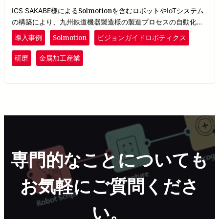
Solmotion
ICS SAKABE様による
を含むロボットやIoTシステム
の構築により、九州鉄道機器製造様の製造プロセスの自動化・
Solmotion
無人化を達成できました。
が九州鉄道機器製造様の
Solmotion
導入事例
ビジョンガイドロボティクス
製品の安定供給と従業員の方々への負担やリスク軽減の一助と
なれたことを嬉しく思います。
研磨
金属加工産業
専門的なことについても
お気軽にご質問くださ
い。