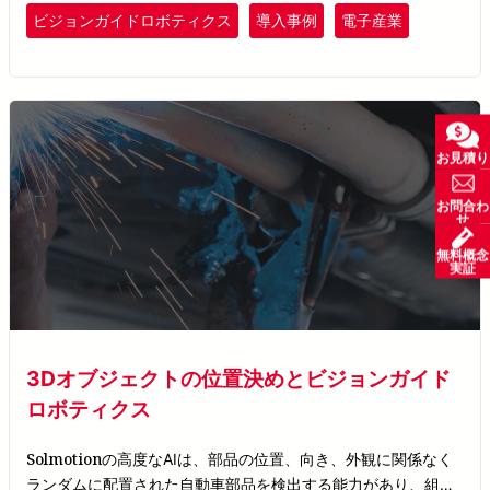
ビジョンガイドロボティクス
導入事例
電子産業
お見積り
お問合わ
せ
無料概念
実証
3Dオブジェクトの位置決めとビジョンガイド
ロボティクス
Solmotion
の高度なAIは、部品の位置、向き、外観に関係なく
ランダムに配置された自動車部品を検出する能力があり、組み