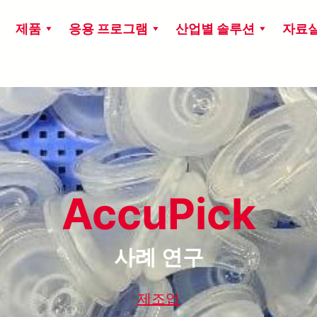
제품
응용 프로그램
산업별 솔루션
자료
AccuPick
사례 연구
제조업