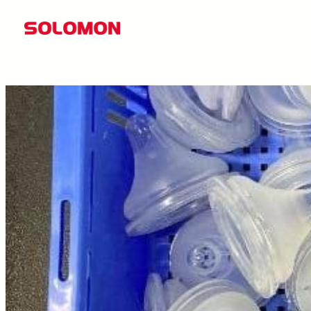
콘
텐
츠
로
바
로
가
기