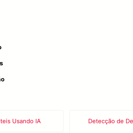
o
os
ão
teis Usando IA
Detecção de De