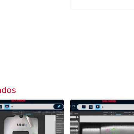
Saiba mais SolVision →
ados