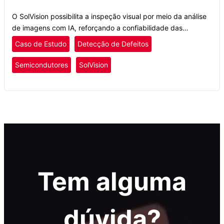
O SolVision possibilita a inspeção visual por meio da análise
de imagens com IA, reforçando a confiabilidade das
informações de deslocamento e ângulo para reconhecer
Caso de Estudo
Detecção de Defeitos
produtos defeituosos e erros no processo de fixação de
chips.
Semicondutores
SolVision
Tem alguma
dúvida?