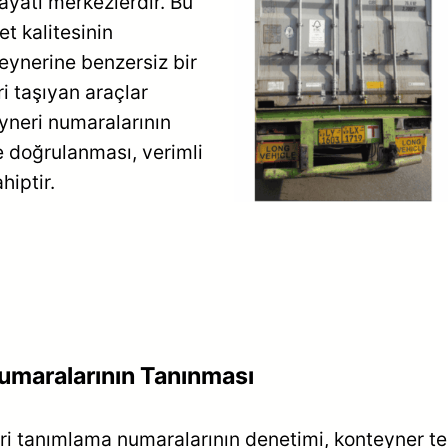
ayati merkezlerdir. Bu
et kalitesinin
teynerine benzersiz bir
i taşıyan araçlar
eyneri numaralarının
e doğrulanması, verimli
hiptir.
Numaralarının Tanınması
neri tanımlama numaralarının denetimi, konteyner 