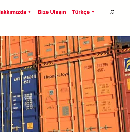
搜
akkımızda
Bize Ulaşın
Türkçe
尋