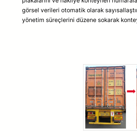
plakalarını ve nakliye konteyneri numaraları
görsel verileri otomatik olarak sayısallaşt
yönetim süreçlerini düzene sokarak kontey