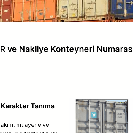
PR ve Nakliye Konteyneri Numaras
k Karakter Tanıma
 bakım, muayene ve