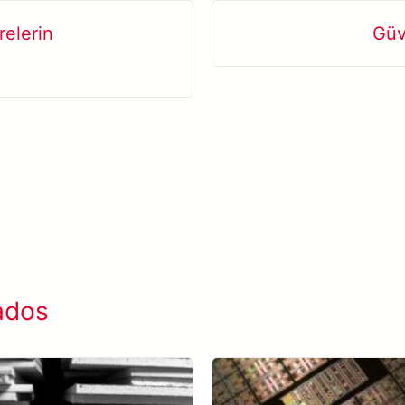
elerin
Güv
ados