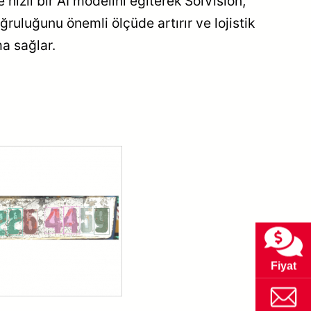
e hızlı bir AI modelini eğiterek SolVision,
ğruluğunu önemli ölçüde artırır ve lojistik
a sağlar.
Fiyat