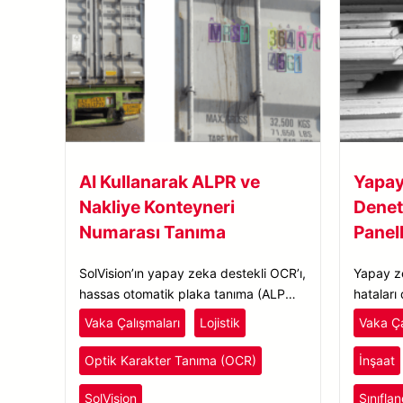
AI Kullanarak ALPR ve
Yapay
Nakliye Konteyneri
Deneti
Numarası Tanıma
Panel
SolVision’ın yapay zeka destekli OCR’ı,
Yapay ze
hassas otomatik plaka tanıma (ALPR)
hataları
ve nakliye konteyneri numarası tanıma
ve konum
Vaka Çalışmaları
Lojistik
Vaka Ça
olanağı sunarak kargo operasyonlarını
eğitilebi
iyileştiriyor.
üretim ver
Optik Karakter Tanıma (OCR)
İnşaat
SolVision
Sınıfla