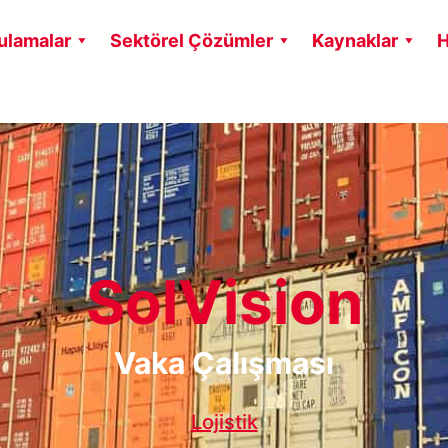
ulamalar
Sektörel Çözümler
Kaynaklar
H
SolVision
Vaka Çalışması
Lojistik