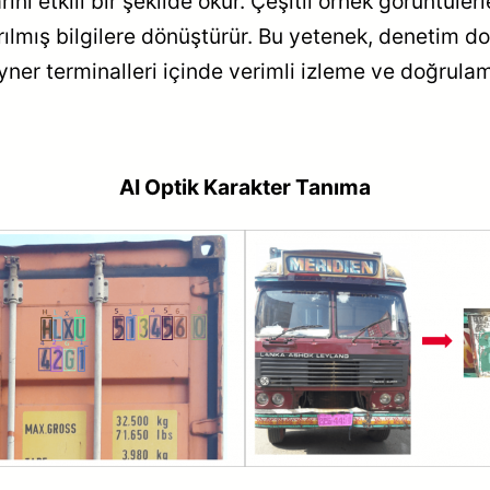
nı etkili bir şekilde okur. Çeşitli örnek görüntülerl
ırılmış bilgilere dönüştürür. Bu yetenek, denetim do
ner terminalleri içinde verimli izleme ve doğrulam
AI Optik Karakter Tanıma