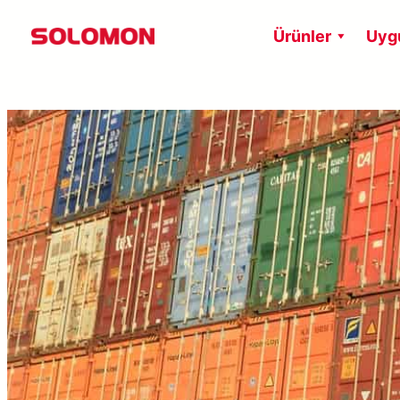
İçeriğe
Ürünler
Uyg
geç