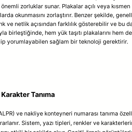
nemli zorluklar sunar. Plakalar açılı veya kısmen b
da okunmasını zorlaştırır. Benzer şekilde, genelli
k ve netlik açısından farklılık gösterebilir ve bu d
ıyla birleştiğinde, hem yük taşıtı plakalarını hem 
dip yorumlayabilen sağlam bir teknoloji gerektirir.
ik Karakter Tanıma
LPR) ve nakliye konteyneri numarası tanıma özelliğ
arlanır. Sistem, yazı tipleri, renkler ve karakterler