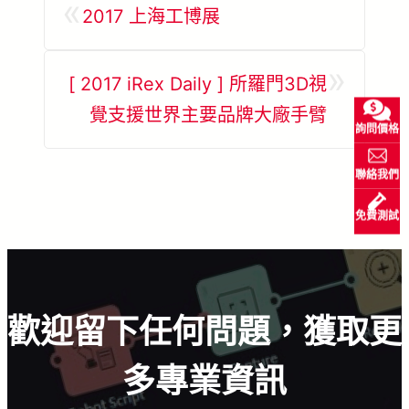
«
2017 上海工博展
»
[ 2017 iRex Daily ] 所羅門3D視
覺支援世界主要品牌大廠手臂
詢問價格
聯絡我們
免費測試
歡迎留下任何問題，獲取更
多專業資訊