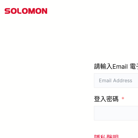
跳
至
主
要
內
容
請輸入Email 
登入密碼
隱私聲明