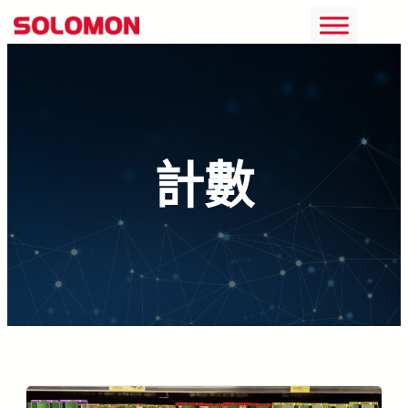
跳
至
主
要
內
計數
容