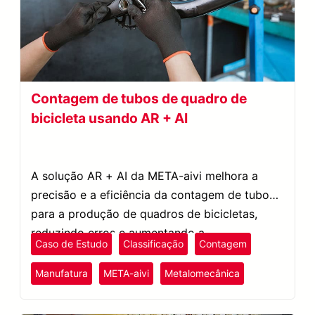
Contagem de tubos de quadro de
bicicleta usando AR + AI
A solução AR + AI da META-aivi melhora a
precisão e a eficiência da contagem de tubos
para a produção de quadros de bicicletas,
reduzindo erros e aumentando a
Caso de Estudo
Classificação
Contagem
produtividade.
Manufatura
META-aivi
Metalomecânica