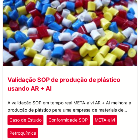
Validação SOP de produção de plástico
usando AR + AI
A validação SOP em tempo real META-aivi AR + AI melhora a
produção de plástico para uma empresa de materiais de
desempenho, aumentando a eficiência e reduzindo o tempo
Caso de Estudo
Conformidade SOP
META-aivi
de inatividade.
Plástico e Borracha
Petroquímica