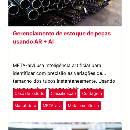
Gerenciamento de estoque de peças
usando AR + AI
META-aivi usa inteligência artificial para
identificar com precisão as variações de
tamanho dos tubos instantaneamente. Usando
o recurso de contagem rápida, todas as
Caso de Estudo
Classificação
Contagem
diferentes peças são classificadas e contadas
em segundos.
Manufatura
META-aivi
Metalomecânica