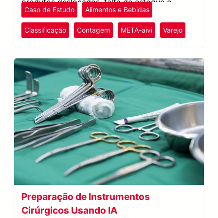
produtos deslocados, falta de estoque e
Caso de Estudo
Alimentos e Bebidas
treinamento de novos funcionários.
Classificação
Contagem
META-aivi
Varejo
Preparação de Instrumentos
Cirúrgicos Usando IA