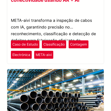
conectividade usando AR + AI
META-aivi transforma a inspeção de cabos
com IA, garantindo precisão no
reconhecimento, classificação e detecção de
defeitos para fabricação eficiente de
Caso de Estudo
Classificação
Contagem
eletrônicos.
Electrónica
META-aivi