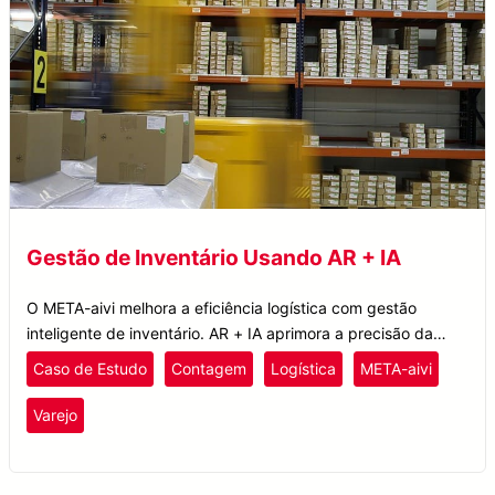
Gestão de Inventário Usando AR + IA
O META-aivi melhora a eficiência logística com gestão
inteligente de inventário. AR + IA aprimora a precisão da
contagem, reduz erros humanos e otimiza os fluxos de
Caso de Estudo
Contagem
Logística
META-aivi
trabalho.
Varejo