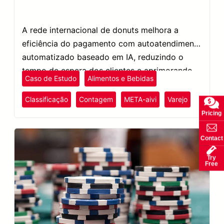
A rede internacional de donuts melhora a
eficiência do pagamento com autoatendimento
automatizado baseado em IA, reduzindo o
tempo de espera dos clientes e aprimorando
Caso de Estudo
Alimentos e Bebidas
as operações da loja.
Classificação
Contagem
META-aivi
Varejo
Pricing
Contact
Try
Free