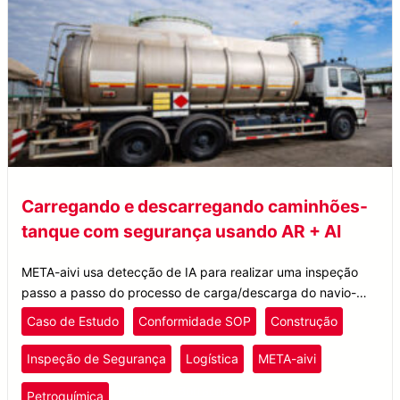
Carregando e descarregando caminhões-
tanque com segurança usando AR + AI
META-aivi usa detecção de IA para realizar uma inspeção
passo a passo do processo de carga/descarga do navio-
tanque químico para garantir que o operador esteja
Caso de Estudo
Conformidade SOP
Construção
seguindo o procedimento correto.
Inspeção de Segurança
Logística
META-aivi
Plástico e Borracha
Petroquímica