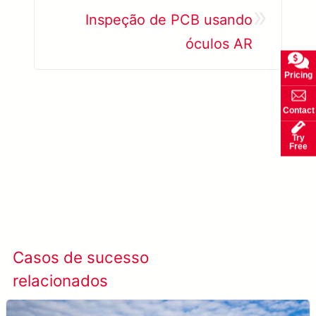
»
Inspeção de PCB usando
óculos AR
Pricing
Contact
Try
Free
Saiba mais META-aivi →
Casos de sucesso
Ver todos os casos
relacionados
de sucesso