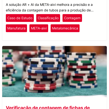
A solução AR + AI da META-aivi melhora a precisão e a
eficiência da contagem de tubos para a produção de
quadros de bicicletas, reduzindo erros e aumentando a
Caso de Estudo
Classificação
Contagem
produtividade.
Manufatura
META-aivi
Metalomecânica
Verificação de contagem de fichas de