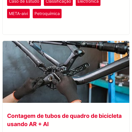
Caso de Estudo
Classificação
Electrónica
Plástico e Borracha
META-aivi
Petroquímica
Semicondutores
Contagem de tubos de quadro de bicicleta
usando AR + AI