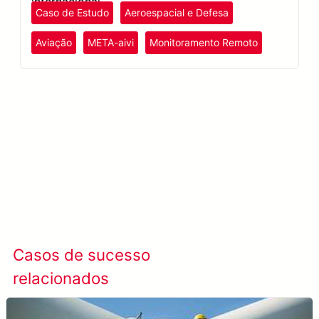
internacional.
Caso de Estudo
Aeroespacial e Defesa
Aviação
META-aivi
Monitoramento Remoto
Saiba mais META-aivi →
Casos de sucesso
Ver todos os casos
relacionados
de sucesso