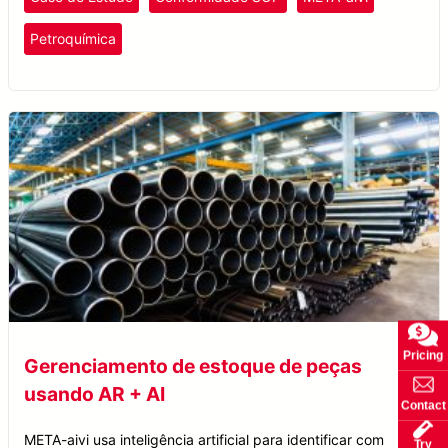
de inatividade.
Plástico e Borracha
Petroquímica
Pricing
Gerenciamento de estoque de peças
usando AR + AI
Contact
META-aivi usa inteligência artificial para identificar com
Try