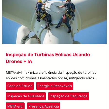
Inspeção de Turbinas Eólicas Usando
Drones + IA
META-aivi maximiza a eficiência da inspeção de turbinas
eólicas com drones alimentados por IA, mitigando erros
humanos na manutenção de parques eólicos onshore e
Caso de Estudo
Energia e Renováveis
offshore.
Inspeção de Qualidade
Inspeção de Segurança
META-aivi
Presença/Ausência