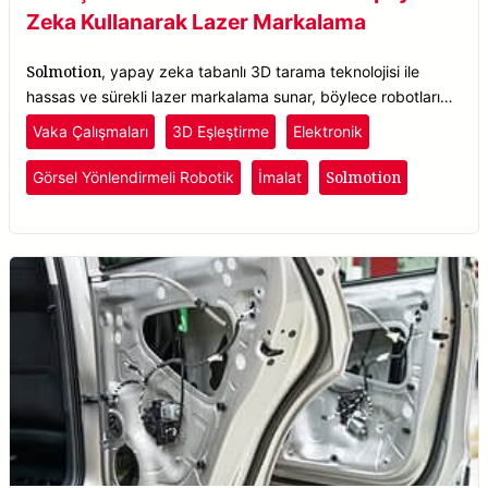
Zeka Kullanarak Lazer Markalama
Solmotion
, yapay zeka tabanlı 3D tarama teknolojisi ile
hassas ve sürekli lazer markalama sunar, böylece robotların
parçaları gerçek zamanlı olarak konumlandırarak nesneleri
Vaka Çalışmaları
3D Eşleştirme
Elektronik
doğru bir şekilde tanıyıp işaretlemesini sağlar.
Solmotion
Görsel Yönlendirmeli Robotik
İmalat