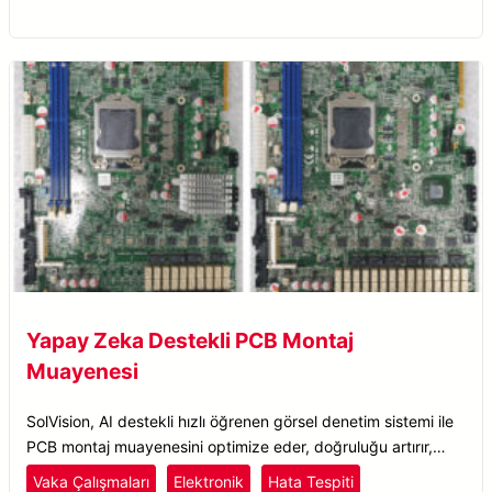
Yapay Zeka Destekli PCB Montaj
Muayenesi
SolVision, AI destekli hızlı öğrenen görsel denetim sistemi ile
PCB montaj muayenesini optimize eder, doğruluğu artırır,
hataları azaltır ve verimliliği yükseltir.
Vaka Çalışmaları
Elektronik
Hata Tespiti