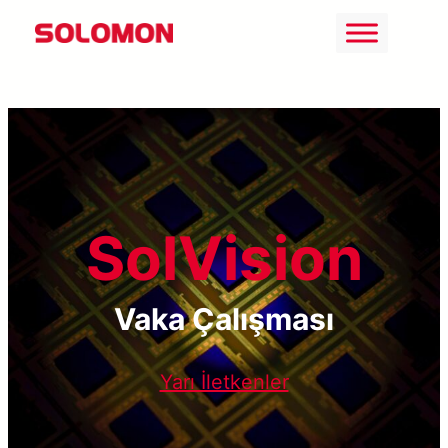
İçeriğe
geç
SolVision
Vaka Çalışması
Yarı İletkenler