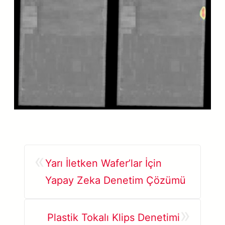
«
Yarı İletken Wafer’lar İçin
Yapay Zeka Denetim Çözümü
»
Plastik Tokalı Klips Denetimi