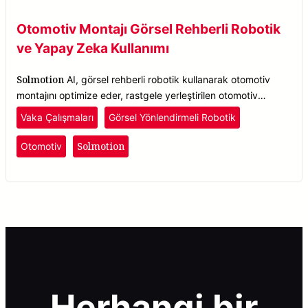
Otomotiv Montajı Görsel Rehberli Robotik
ve Yapay Zeka Kullanımı
Solmotion
AI, görsel rehberli robotik kullanarak otomotiv
montajını optimize eder, rastgele yerleştirilen otomotiv
parçalarını, yönelim fark etmeksizin hassasiyetle tespit eder.
Vaka Çalışmaları
Görsel Yönlendirmeli Robotik
Solmotion
Otomotiv
Herhangi bir