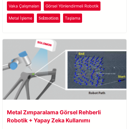
otomatikleştirerek verimliliği ve tedariki artırır.
Vaka Çalışmaları
Görsel Yönlendirmeli Robotik
Solmotion
Metal İşleme
Taşlama
Metal Zımparalama Görsel Rehberli
Robotik + Yapay Zeka Kullanımı