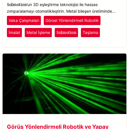
Solmotion
’un 3D eşleştirme teknolojisi ile hassas
zımparalamayı otomatikleştirin. Metal bileşen üretiminde
kaliteyi artırın, israfı azaltın ve verimliliği artırın.
Vaka Çalışmaları
Görsel Yönlendirmeli Robotik
Solmotion
İmalat
Metal İşleme
Taşlama
Görüş Yönlendirmeli Robotik ve Yapay