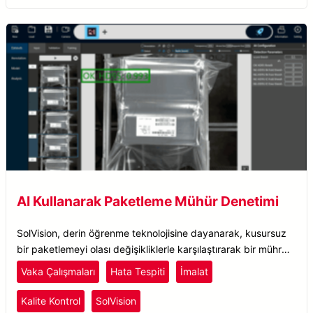
AI Kullanarak Paketleme Mühür Denetimi
SolVision, derin öğrenme teknolojisine dayanarak, kusursuz
bir paketlemeyi olası değişikliklerle karşılaştırarak bir mührün
sağlam olup olmadığını belirleyebilir.
Vaka Çalışmaları
Hata Tespiti
İmalat
Kalite Kontrol
SolVision