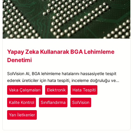
Yapay Zeka Kullanarak BGA Lehimleme
Denetimi
SolVision AI, BGA lehimleme hatalarını hassasiyetle tespit
ederek üreticiler için hata tespiti, inceleme doğruluğu ve
kalite güvencesini artırır.
Vaka Çalışmaları
Elektronik
Hata Tespiti
Kalite Kontrol
Sınıflandırma
SolVision
Yarı İletkenler