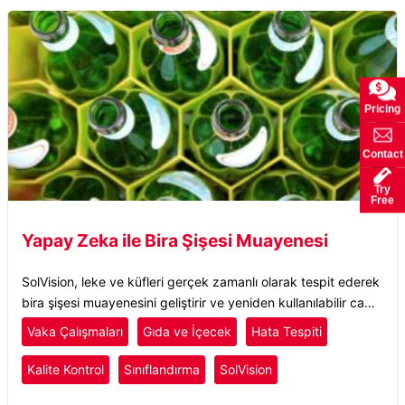
Pricing
Contact
Try
Free
Yapay Zeka ile Bira Şişesi Muayenesi
SolVision, leke ve küfleri gerçek zamanlı olarak tespit ederek
bira şişesi muayenesini geliştirir ve yeniden kullanılabilir cam
şişelerde hassas kusur tespiti sağlar.
Vaka Çalışmaları
Gıda ve İçecek
Hata Tespiti
Kalite Kontrol
Sınıflandırma
SolVision