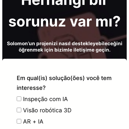
sorunuz var mı?
Solomon’un projenizi nasıl destekleyebileceğini
öğrenmek için bizimle iletişime geçin.
Em qual(is) solução(ões) você tem
interesse?
Inspeção com IA
Visão robótica 3D
AR + IA