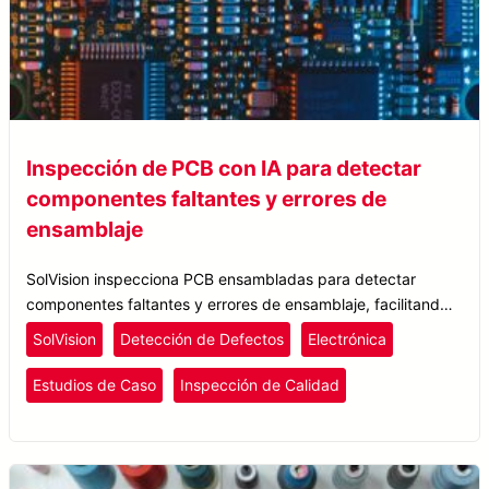
Inspección de PCB con IA para detectar
componentes faltantes y errores de
ensamblaje
SolVision inspecciona PCB ensambladas para detectar
componentes faltantes y errores de ensamblaje, facilitando
controles de calidad consistentes en distintos diseños de
SolVision
Detección de Defectos
Electrónica
placa.
Estudios de Caso
Inspección de Calidad