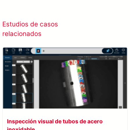
Ver todos los
Estudios de casos
estudios de caso
relacionados
Inspección visual de tubos de acero
inoxidable