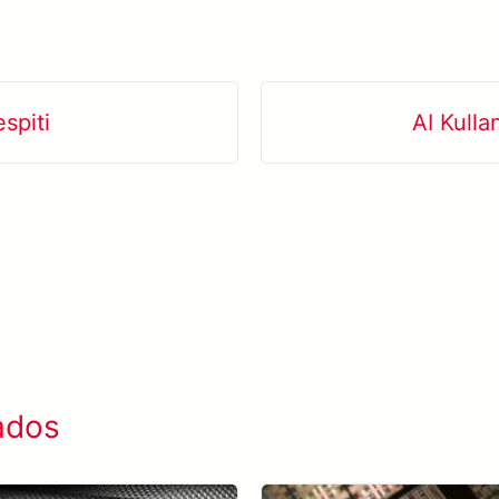
spiti
AI Kulla
ados