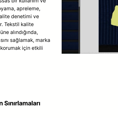
assas bir kullanım ve
boyama, apreleme,
alite denetimi ve
 Tekstil kalite
nüne alındığında,
asını sağlamak, marka
korumak için etkili
 Sınırlamaları