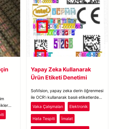
İçin
Yapay Zeka Kullanarak
Ürün Etiketi Denetimi
SolVision, yapay zeka derin öğrenmesi
ile OCR’ı kullanarak basılı etiketlerdeki
tim
çeşitli metin ve rakam kusurlarını okur
ikler
Vaka Çalışmaları
Elektronik
ve tespit eder; böylece elektronik ürün
ntülerde
iti
etiketi denetimini geliştirir.
pay Zeka
Hata Tespiti
İmalat
lir.