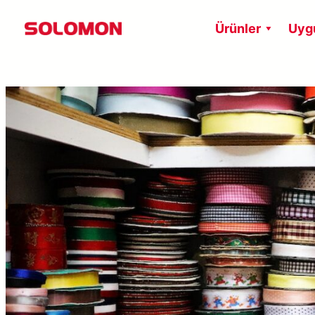
İçeriğe
Ürünler
Uyg
geç