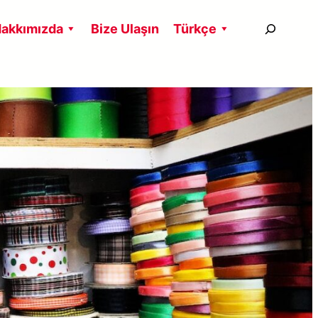
搜
akkımızda
Bize Ulaşın
Türkçe
尋