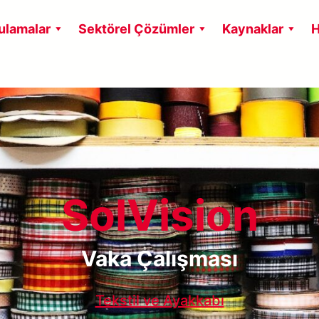
ulamalar
Sektörel Çözümler
Kaynaklar
H
SolVision
Vaka Çalışması
Tekstil ve Ayakkabı