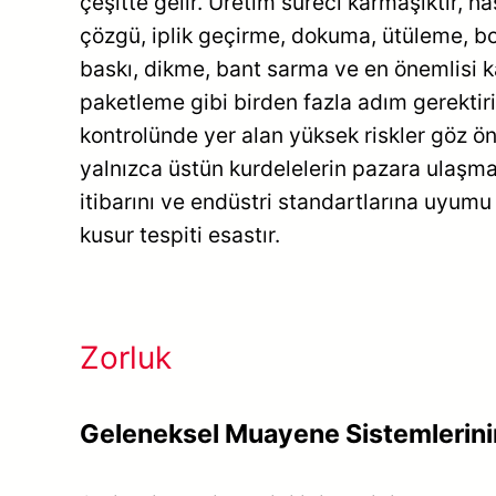
çeşitte gelir. Üretim süreci karmaşıktır, h
çözgü, iplik geçirme, dokuma, ütüleme, 
baskı, dikme, bant sarma ve en önemlisi k
paketleme gibi birden fazla adım gerektirir.
kontrolünde yer alan yüksek riskler göz ö
yalnızca üstün kurdelelerin pazara ulaşm
itibarını ve endüstri standartlarına uyumu 
kusur tespiti esastır.
Zorluk
Geleneksel Muayene Sistemlerinin