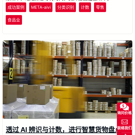
成功案例
META-aivi
分类识别
计数
零售
食品业
询问价格
透过 AI 辨识与计数，进行智慧货物盘点
联络我们