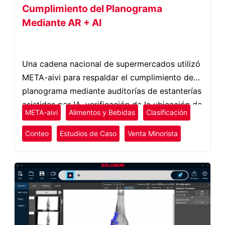
Cumplimiento del Planograma
Mediante AR + AI
Una cadena nacional de supermercados utilizó
META-aivi para respaldar el cumplimiento del
planograma mediante auditorías de estanterías
asistidas por IA, verificación de la ubicación de
META-aivi
Alimentos y Bebidas
Clasificación
productos, comprobación de etiquetas de
estantería y detección de faltantes de
Conteo
Estudios de Caso
Venta Minorista
inventario.