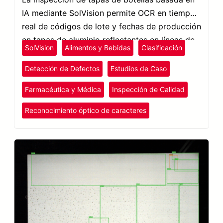
IA mediante SolVision permite OCR en tiempo
real de códigos de lote y fechas de producción
en tapas de aluminio reflectantes en líneas de
SolVision
Alimentos y Bebidas
Clasificación
producción de alta velocidad.
Detección de Defectos
Estudios de Caso
Farmacéutica y Médica
Inspección de Calidad
Reconocimiento óptico de caracteres