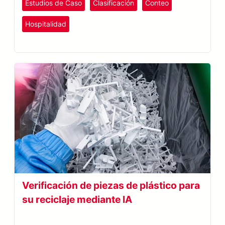
Estudios de Caso
Clasificación
Conteo
grandes de Asia.
Recreación y Entretenimiento
Hospitalidad
META-aivi
Verificación de piezas de plástico para
su reciclaje mediante IA