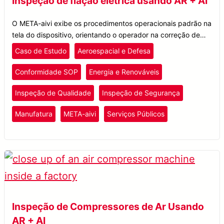
Inspeção de fiação elétrica usando AR + AI
O META-aivi exibe os procedimentos operacionais padrão na
tela do dispositivo, orientando o operador na correção de
quaisquer erros e, ao mesmo tempo, exibindo resultados de
Caso de Estudo
Aeroespacial e Defesa
detecção com carimbo de data/hora.
Conformidade SOP
Energia e Renováveis
Inspeção de Qualidade
Inspeção de Segurança
Manufatura
META-aivi
Serviços Públicos
Inspeção de Compressores de Ar Usando
AR + AI