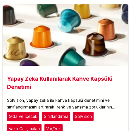
Yapay Zeka Kullanılarak Kahve Kapsülü
Denetimi
SolVision, yapay zeka ile kahve kapsülü denetimini ve
sınıflandırmasını artırarak, renk ve yansıma zorluklarının
üstesinden gelirken varlık/yokluk tespitini garantiliyor.
Gıda ve İçecek
Sınıflandırma
SolVision
Vaka Çalışmaları
Var/Yok