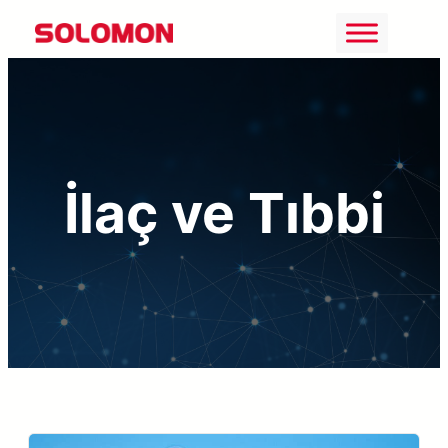
İçeriğe
geç
İlaç ve Tıbbi