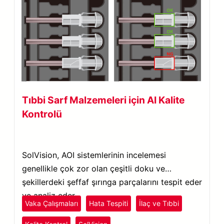
Tıbbi Sarf Malzemeleri için AI Kalite
Kontrolü
SolVision, AOI sistemlerinin incelemesi
genellikle çok zor olan çeşitli doku ve
şekillerdeki şeffaf şırınga parçalarını tespit eder
ve analiz eder.
Vaka Çalışmaları
Hata Tespiti
İlaç ve Tıbbi