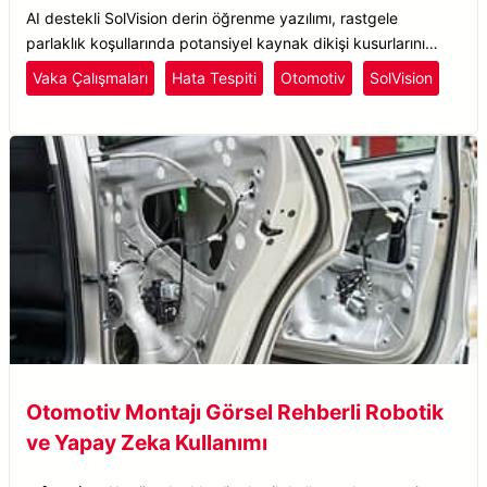
AI destekli SolVision derin öğrenme yazılımı, rastgele
parlaklık koşullarında potansiyel kaynak dikişi kusurlarını
simüle ederek bir AI modelini eğitir.
Vaka Çalışmaları
Hata Tespiti
Otomotiv
SolVision
Otomotiv Montajı Görsel Rehberli Robotik
ve Yapay Zeka Kullanımı