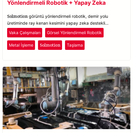
Yönlendirmeli Robotik + Yapay Zeka
Solmotion
görüntü yönlendirmeli robotik, demir yolu
üretiminde ray kenarı kesimini yapay zeka destekli
otomatikleştirerek verimliliği ve tedariki artırır.
Vaka Çalışmaları
Görsel Yönlendirmeli Robotik
Solmotion
Metal İşleme
Taşlama