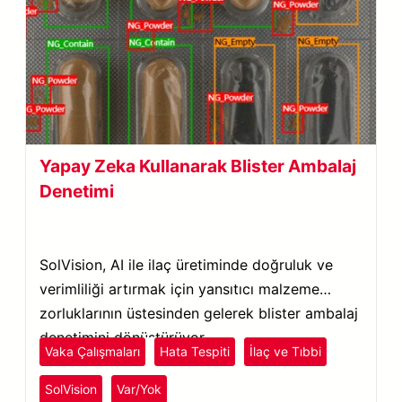
Yapay Zeka Kullanarak Blister Ambalaj
Denetimi
SolVision, AI ile ilaç üretiminde doğruluk ve
verimliliği artırmak için yansıtıcı malzeme
zorluklarının üstesinden gelerek blister ambalaj
denetimini dönüştürüyor.
Vaka Çalışmaları
Hata Tespiti
İlaç ve Tıbbi
SolVision
Var/Yok