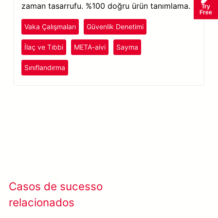
zaman tasarrufu. %100 doğru ürün tanımlama.
Try
Free
Vaka Çalışmaları
Güvenlik Denetimi
İlaç ve Tıbbi
META-aivi
Sayma
Sınıflandırma
Casos de sucesso
Ver todos os casos
relacionados
de sucesso