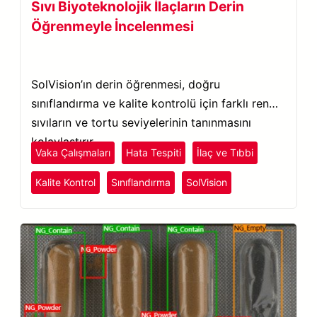
Sıvı Biyoteknolojik İlaçların Derin
Öğrenmeyle İncelenmesi
SolVision’ın derin öğrenmesi, doğru
sınıflandırma ve kalite kontrolü için farklı renkli
sıvıların ve tortu seviyelerinin tanınmasını
kolaylaştırır.
Vaka Çalışmaları
Hata Tespiti
İlaç ve Tıbbi
Kalite Kontrol
Sınıflandırma
SolVision