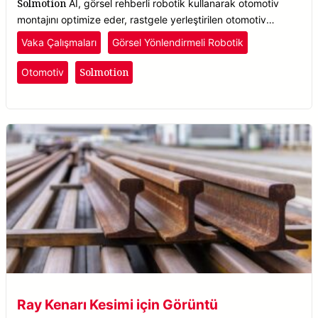
Solmotion
AI, görsel rehberli robotik kullanarak otomotiv
montajını optimize eder, rastgele yerleştirilen otomotiv
parçalarını, yönelim fark etmeksizin hassasiyetle tespit eder.
Vaka Çalışmaları
Görsel Yönlendirmeli Robotik
Solmotion
Otomotiv
Ray Kenarı Kesimi için Görüntü