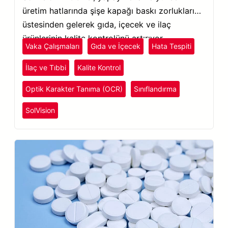
üretim hatlarında şişe kapağı baskı zorluklarının
üstesinden gelerek gıda, içecek ve ilaç
ürünlerinin kalite kontrolünü artırıyor.
Vaka Çalışmaları
Gıda ve İçecek
Hata Tespiti
İlaç ve Tıbbi
Kalite Kontrol
Optik Karakter Tanıma (OCR)
Sınıflandırma
SolVision