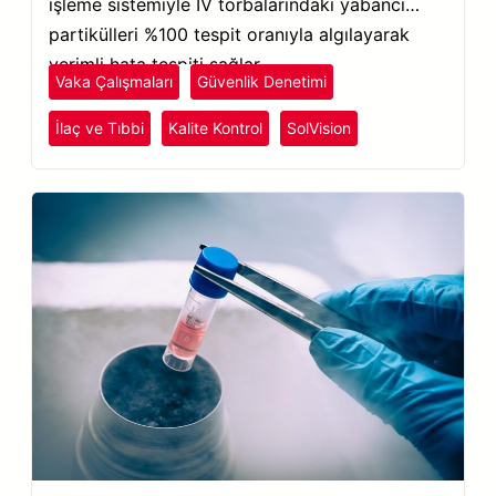
işleme sistemiyle IV torbalarındaki yabancı
partikülleri %100 tespit oranıyla algılayarak
verimli hata tespiti sağlar.
Vaka Çalışmaları
Güvenlik Denetimi
İlaç ve Tıbbi
Kalite Kontrol
SolVision