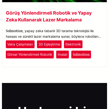
Görüş Yönlendirmeli Robotik ve Yapay
Zeka Kullanarak Lazer Markalama
Solmotion
, yapay zeka tabanlı 3D tarama teknolojisi ile
hassas ve sürekli lazer markalama sunar, böylece robotların
parçaları gerçek zamanlı olarak konumlandırarak nesneleri
Vaka Çalışmaları
3D Eşleştirme
Elektronik
doğru bir şekilde tanıyıp işaretlemesini sağlar.
Solmotion
Görsel Yönlendirmeli Robotik
İmalat