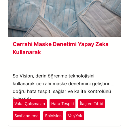
Cerrahi Maske Denetimi Yapay Zeka
Kullanarak
SolVision, derin öğrenme teknolojisini
kullanarak cerrahi maske denetimini geliştirir,
doğru hata tespiti sağlar ve kalite kontrolünü
iyileştirir.
Vaka Çalışmaları
Hata Tespiti
İlaç ve Tıbbi
Sınıflandırma
SolVision
Var/Yok