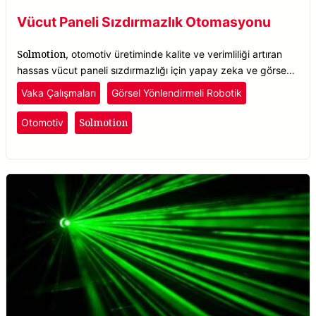
Vücut Paneli Sızdırmazlık Otomasyonu
Solmotion
, otomotiv üretiminde kalite ve verimliliği artıran
hassas vücut paneli sızdırmazlığı için yapay zeka ve görsel
rehberli robotikleri birleştirir.
Vaka Çalışmaları
Görsel Yönlendirmeli Robotik
Solmotion
Otomotiv