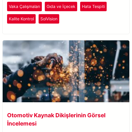
paketlemede tutarlı kalite kontrolü sağlar.
Vaka Çalışmaları
Gıda ve İçecek
Hata Tespiti
Kalite Kontrol
SolVision
Otomotiv Kaynak Dikişlerinin Görsel
İncelemesi