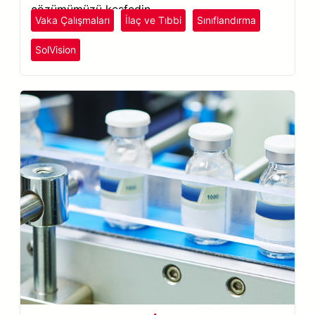
çözümümüzü keşfedin.
Vaka Çalışmaları
İlaç ve Tıbbi
Sınıflandırma
SolVision