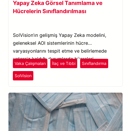
Yapay Zeka Görsel Tanımlama ve
Hücrelerin Sınıflandırılması
SolVision’ın gelişmiş Yapay Zeka modelini,
geleneksel AOI sistemlerinin hücre
varyasyonlarını tespit etme ve belirlemede
yetersiz kaldığı durumlarda hücreleri
Vaka Çalışmaları
İlaç ve Tıbbi
Sınıflandırma
tanımlamak ve sınıflandırmak için kullanın.
SolVision