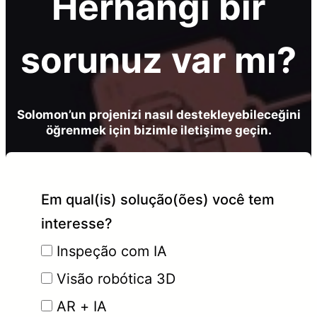
Herhangi bir
sorunuz var mı?
Solomon’un projenizi nasıl destekleyebileceğini
öğrenmek için bizimle iletişime geçin.
Em qual(is) solução(ões) você tem
interesse?
Inspeção com IA
Visão robótica 3D
AR + IA