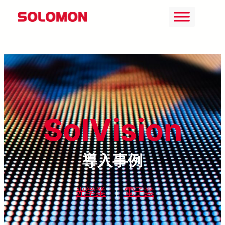
Skip
to
content
SolVision
導入事例
光学業
｜
電子業