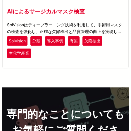
AIによるサージカルマスク検査
SolVisionはディープラーニング技術を利用して、手術用マスク
の検査を強化し、正確な欠陥検出と品質管理の向上を実現しま
す。
SolVision
分類
導入事例
有無
欠陥検出
生化学産業
専門的なことについても
お気軽にご質問くださ