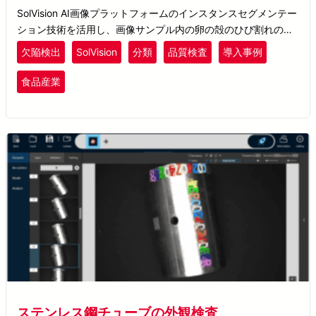
SolVision AI画像プラットフォームのインスタンスセグメンテー
ション技術を活用し、画像サンプル内の卵の殻のひび割れの欠
陥位置を特定し、AIモデルのトレーニングに使用します。トレ
欠陥検出
SolVision
分類
品質検査
導入事例
ーニングが完了すると、AIによって卵殻表面の孔やひび割れの
状態が検査され、分類されます。これにより、卵の食品安全性
食品産業
と商品価値が向上します。
ステンレス鋼チューブの外観検査