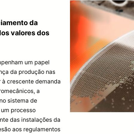
ciamento da
dos valores dos
empenham um papel
rança da produção nas
er à crescente demanda
romecânicos, a
 no sistema de
 um processo
nte das instalações da
desão aos regulamentos