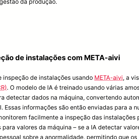
 gestão da produção.
peção de instalações com META-aivi
e inspeção de instalações usando
META-aivi
, a v
CR)
. O modelo de IA é treinado usando várias amo
ra detectar dados na máquina, convertendo autom
l. Essas informações são então enviadas para a nu
onitorem facilmente a inspeção das instalações 
 para valores da máquina – se a IA detectar valore
o pessoal sobre a anormalidade, permitindo que 