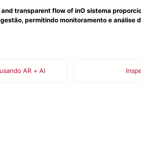
and transparent flow of inO sistema proporci
 gestão, permitindo monitoramento e análise 
usando AR + AI
Insp
Saiba mais META-aivi →