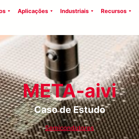
os
Aplicações
Industriais
Recursos
META-aivi
Caso de Estudo
Semicondutores