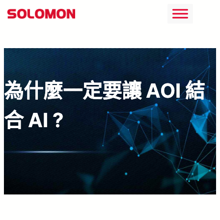
跳
至
主
要
內
為什麼一定要讓 AOI 結
容
合 AI ?