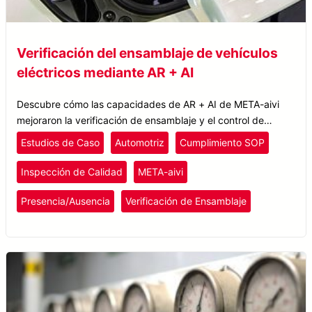
Verificación del ensamblaje de vehículos
eléctricos mediante AR + AI
Descubre cómo las capacidades de AR + AI de META-aivi
mejoraron la verificación de ensamblaje y el control de
calidad de vehículos eléctricos para uno de los principales
Estudios de Caso
Automotriz
Cumplimiento SOP
fabricantes de EV del mundo.
Inspección de Calidad
META-aivi
Presencia/Ausencia
Verificación de Ensamblaje